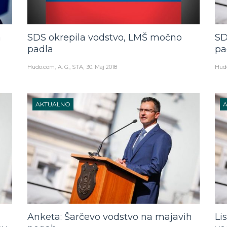
a
SDS okrepila vodstvo, LMŠ močno
SD
padla
pa
Hudo.com
A. G., STA
30. Maj 2018
Hud
AKTUALNO
Anketa: Šarčevo vodstvo na majavih
Li