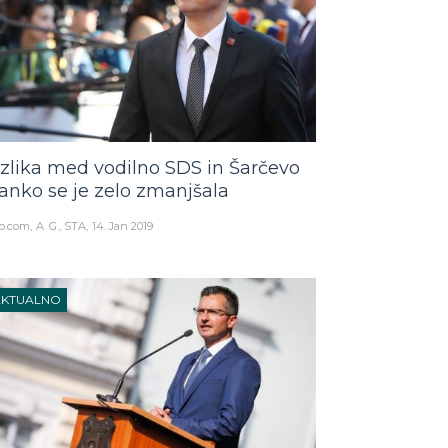
zlika med vodilno SDS in Šarčevo
ranko se je zelo zmanjšala
o.com
A. G., STA
14. Jan 2019
AKTUALNO