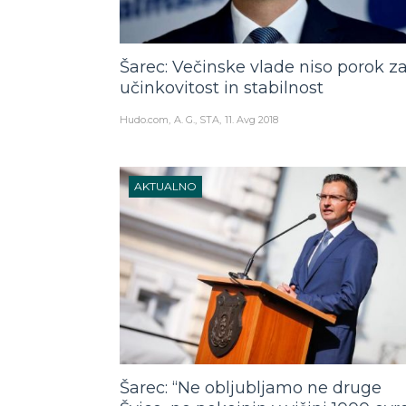
Šarec: Večinske vlade niso porok z
učinkovitost in stabilnost
Hudo.com
A. G., STA
11. Avg 2018
AKTUALNO
Šarec: “Ne obljubljamo ne druge