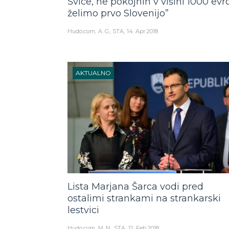
Švice, ne pokojnin v višini 1000 evro
želimo prvo Slovenijo”
Hudo.com
A. G., STA
14. Apr 2018
AKTUALNO
Lista Marjana Šarca vodi pred
ostalimi strankami na strankarski
lestvici
Hudo.com
M. N., STA
12. Feb 2018