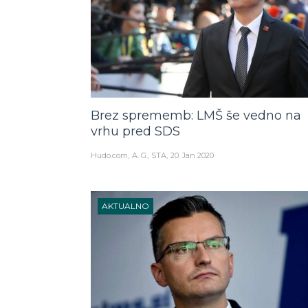
Brez sprememb: LMŠ še vedno na
vrhu pred SDS
Hudo.com
A. G., STA
20. Jan 2020
AKTUALNO