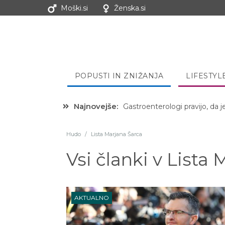
Moški.si
Ženska.si
POPUSTI IN ZNIŽANJA
LIFESTYL
Najnovejše:
Gastroenterologi pravijo, da j
Hibernacijska dieta: Zakaj je
Hudo
/
Lista Marjana Šarca
Vsi članki v
Lista 
AKTUALNO