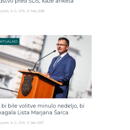
dstvo pred SDS, kaže anketa
o.com
A. G., STA
12. Mar 2018
AKTUALNO
 bi bile volitve minulo nedeljo, bi
agala Lista Marjana Šarca
o.com
A. G., STA
11. Dec 2017