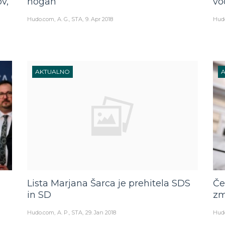
v,
nogah
vo
Hudo.com
A. G., STA
9. Apr 2018
Hud
AKTUALNO
Lista Marjana Šarca je prehitela SDS
Če
in SD
zm
Hudo.com
A. P., STA
29. Jan 2018
Hud