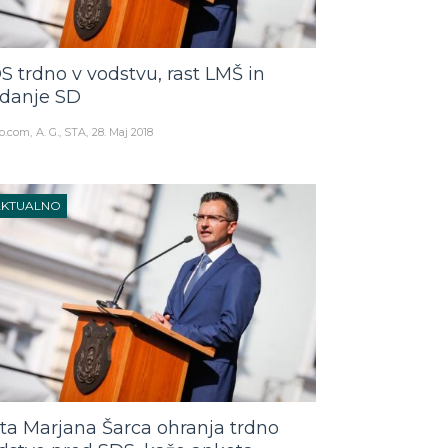
S trdno v vodstvu, rast LMŠ in
danje SD
o.com
A. G., STA
28. Maj 2018
AKTUALNO
sta Marjana Šarca ohranja trdno