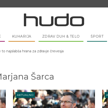
E
KUHARIJA
ZDRAV DUH & TELO
ŠPORT
e to najslabša hrana za zdravje črevesja
 pred spanjem dobro pojesti žlico medu?
Marjana Šarca
AKTUALNO