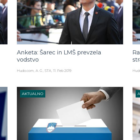
Anketa: Šarec in LMŠ prevzela
Ra
vodstvo
st
Hudo.com
A. G., STA
11. Feb 2019
Hud
AKTUALNO