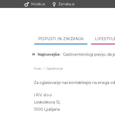
Moški.si
Ženska.si
POPUSTI IN ZNIŽANJA
LIFESTYL
Najnovejše:
Gastroenterologi pravijo, da j
Hudo
/
Oglaševanje
Za oglaševanje nas kontaktirajte na enega od
I.R.V. d.o.o
Leskoškova 12,
1000 Ljubljana