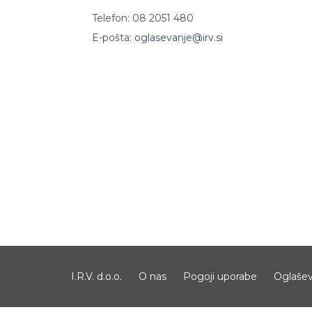
Telefon: 08 2051 480
E-pošta:
oglasevanje@irv.si
I.R.V. d.o.o.
O nas
Pogoji uporabe
Oglašev