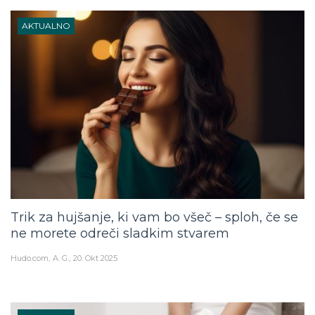
AKTUALNO
Trik za hujšanje, ki vam bo všeč – sploh, če se
ne morete odreči sladkim stvarem
Hudo.com
A. G.
20. Okt 2025