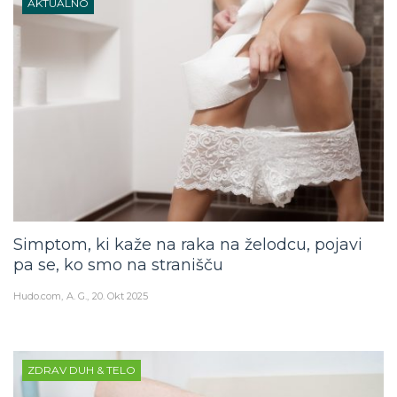
AKTUALNO
Simptom, ki kaže na raka na želodcu, pojavi
pa se, ko smo na stranišču
Hudo.com
A. G.
20. Okt 2025
ZDRAV DUH & TELO