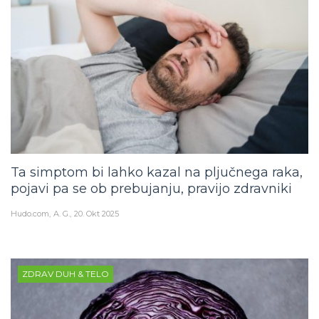
Ta simptom bi lahko kazal na pljučnega raka,
pojavi pa se ob prebujanju, pravijo zdravniki
Hudo.com
A. G.
20. Okt 2025
ZDRAV DUH & TELO