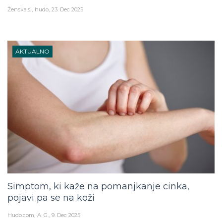
Ženska.si
hudo
23. Dec 2025
AKTUALNO
Simptom, ki kaže na pomanjkanje cinka,
pojavi pa se na koži
Hudo.com
A. G.
9. Dec 2025