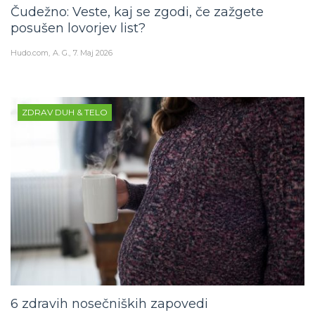
Čudežno: Veste, kaj se zgodi, če zažgete
posušen lovorjev list?
Hudo.com
A. G.
7. Maj 2026
ZDRAV DUH & TELO
6 zdravih nosečniških zapovedi