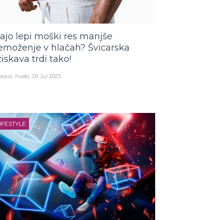
ajo lepi moški res manjše
emoženje v hlačah? Švicarska
ziskava trdi tako!
ka.si
hudo
29. Jul 2025
IFESTYLE