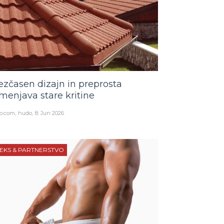
ezčasen dizajn in preprosta
menjava stare kritine
o.com
hudo
8. Jun 2026
EKS & PARTNERSTVO