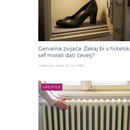
Genialna zvijača: Zakaj bi v hotelsk
sef morali dati čevelj?
Hudo.com
hudo
10. Jun 2026
LIFESTYLE