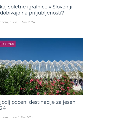
kaj spletne igralnice v Sloveniji
idobivajo na priljubljenosti?
o.com
hudo
11. Nov 2024
IFESTYLE
jbolj poceni destinacije za jesen
24
o.com
hudo
1. Sep 2024