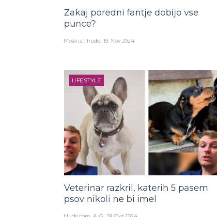
Zakaj poredni fantje dobijo vse
punce?
Moški.si
hudo
19. Nov 2024
LIFESTYLE
Veterinar razkril, katerih 5 pasem
psov nikoli ne bi imel
Hudo.com
A. G.
19. Okt 2024