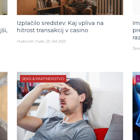
Izplačilo sredstev: Kaj vpliva na
Im
ši,
hitrost transakcij v casino
pr
ra
Hudo.com
hudo
20. Okt 2025
Žens
SEKS & PARTNERSTVO
L