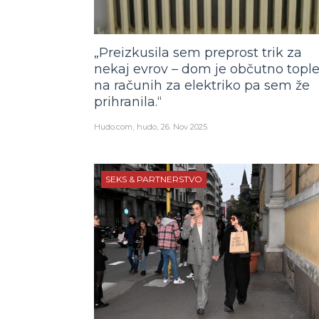
„Preizkusila sem preprost trik za
nekaj evrov – dom je občutno toplej
na računih za elektriko pa sem že
prihranila.“
Hudo.com
hudo
26. Nov 2025
SEKS & PARTNERSTVO