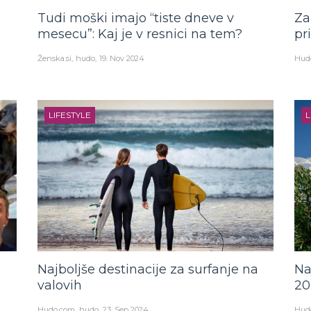
Tudi moški imajo “tiste dneve v
Za
mesecu”: Kaj je v resnici na tem?
pr
Ženska.si
hudo
19. Nov 2024
Hud
LIFESTYLE
L
Najboljše destinacije za surfanje na
Na
valovih
20
Hudo.com
hudo
23. Sep 2024
Hud