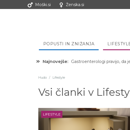
Moški.si
Ženska.si
POPUSTI IN ZNIŽANJA
LIFESTYL
Najnovejše:
Hibernacijska dieta: Zakaj je
Hudo
/
Lifestyle
Vsi članki v
Lifesty
LIFESTYLE