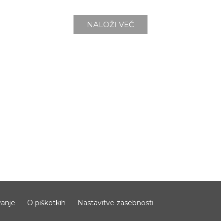
NALOŽI VEČ
anje
O piškotkih
Nastavitve zasebnosti