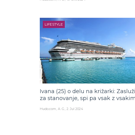
LIFESTYLE
Ivana (25) o delu na križarki: Zasluž
za stanovanje, spi pa vsak z vsaki
Hudo.com
A. G.
2. Jul 2024