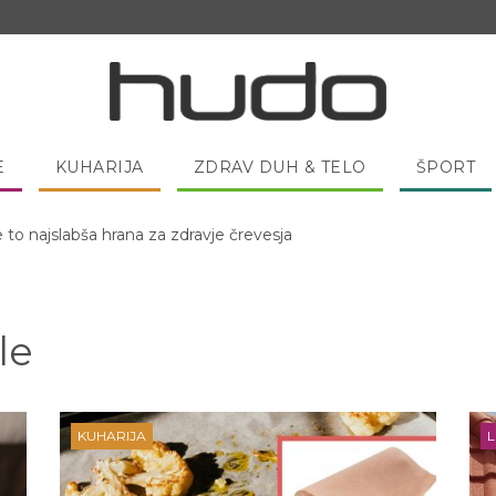
E
KUHARIJA
ZDRAV DUH & TELO
ŠPORT
 pred spanjem dobro pojesti žlico medu?
le
KUHARIJA
L