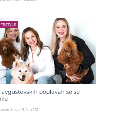
IFESTYLE
 avgustovskih poplavah so se
nile
o.com
hudo
18. Jun 2024