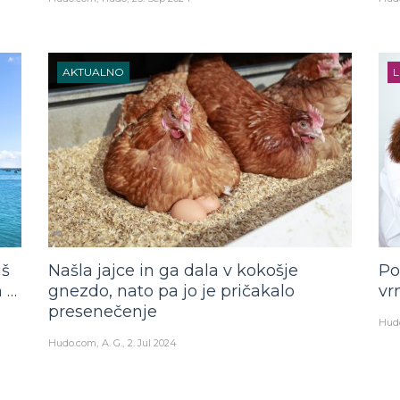
AKTUALNO
L
iš
Našla jajce in ga dala v kokošje
Po
m …
gnezdo, nato pa jo je pričakalo
vr
presenečenje
Hud
Hudo.com
A. G.
2. Jul 2024