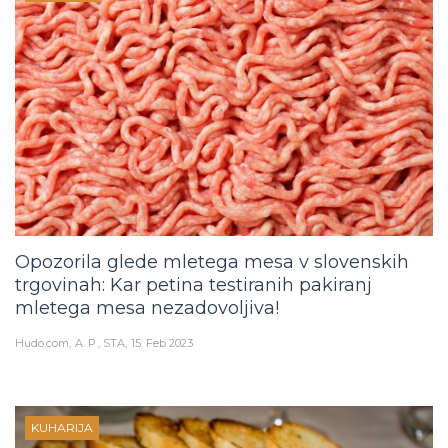
Opozorila glede mletega mesa v slovenskih
trgovinah: Kar petina testiranih pakiranj
mletega mesa nezadovoljiva!
Hudo.com
A. P., STA
15. Feb 2023
KUHARIJA