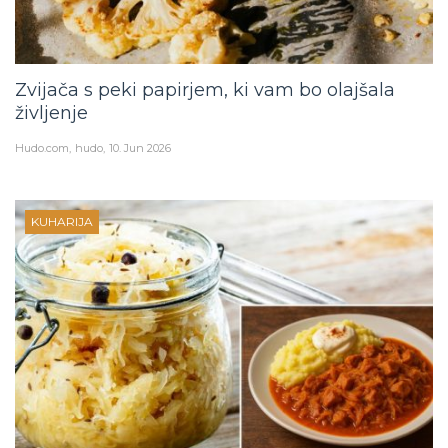
Zvijača s peki papirjem, ki vam bo olajšala
življenje
Hudo.com
hudo
10. Jun 2026
KUHARIJA