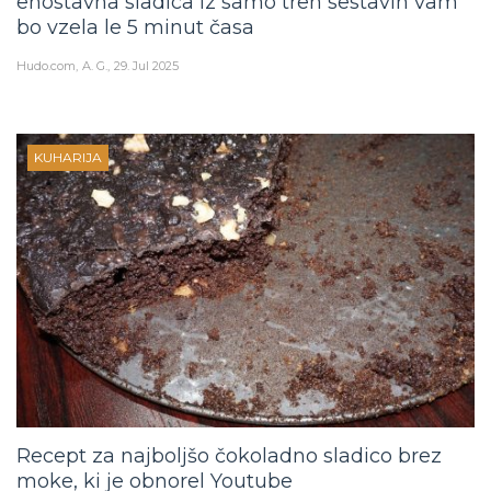
enostavna sladica iz samo treh sestavin vam
bo vzela le 5 minut časa
Hudo.com
A. G.
29. Jul 2025
KUHARIJA
Recept za najboljšo čokoladno sladico brez
moke, ki je obnorel Youtube