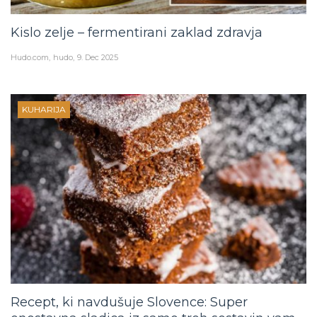
Kislo zelje – fermentirani zaklad zdravja
Hudo.com
hudo
9. Dec 2025
KUHARIJA
Recept, ki navdušuje Slovence: Super