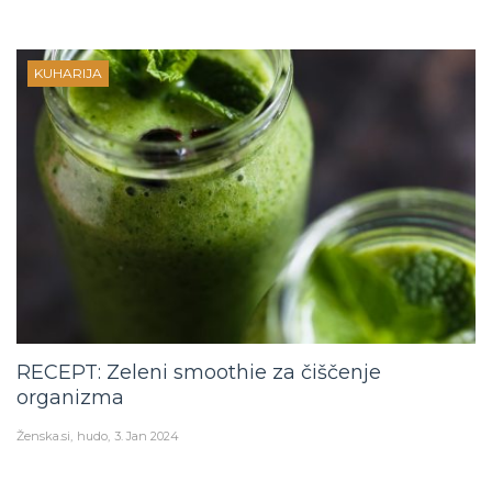
KUHARIJA
RECEPT: Zeleni smoothie za čiščenje
organizma
Ženska.si
hudo
3. Jan 2024