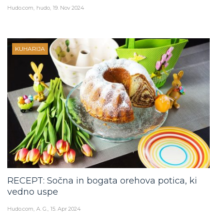
Hudo.com
hudo
19. Nov 2024
KUHARIJA
RECEPT: Sočna in bogata orehova potica, ki
vedno uspe
Hudo.com
A. G.
15. Apr 2024