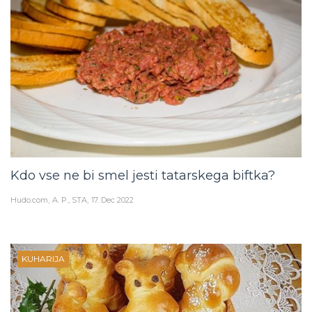
Kdo vse ne bi smel jesti tatarskega biftka?
Hudo.com
A. P., STA
17. Dec 2022
KUHARIJA