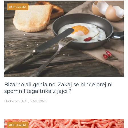
KUHARIJA
Bizarno ali genialno: Zakaj se nihče prej ni
spomnil tega trika z jajci!?
Hudo.com
A. G.
6. Mar 2023
KUHARIJA