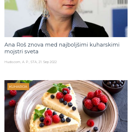
Ana Roš znova med najboljšimi kuharskimi
mojstri sveta
Hudo.com
A. P., STA
21. Sep 2022
KUHARIJA