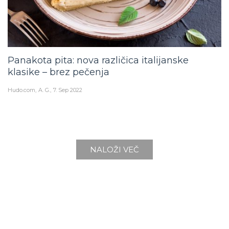
Panakota pita: nova različica italijanske
klasike – brez pečenja
Hudo.com
A. G.
7. Sep 2022
NALOŽI VEČ