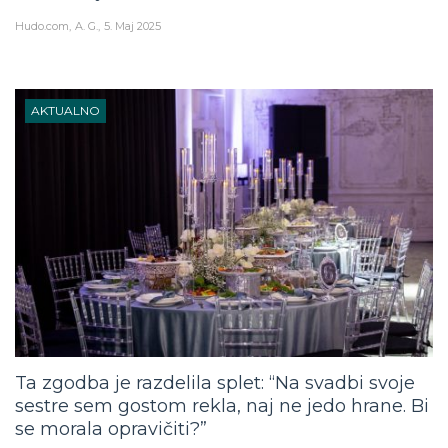
Hudo.com
A. G.
5. Maj 2025
AKTUALNO
Ta zgodba je razdelila splet: “Na svadbi svoje
sestre sem gostom rekla, naj ne jedo hrane. Bi
se morala opravičiti?”