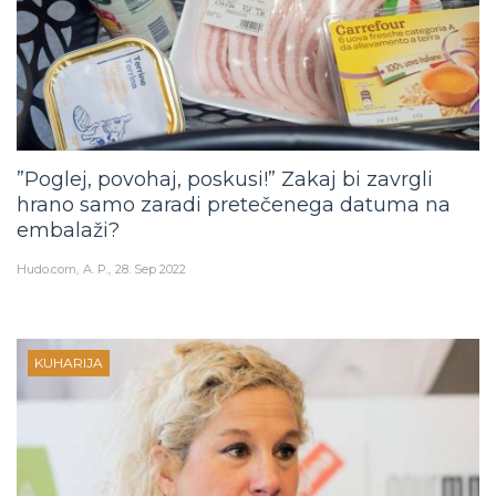
”Poglej, povohaj, poskusi!” Zakaj bi zavrgli
hrano samo zaradi pretečenega datuma na
embalaži?
Hudo.com
A. P.
28. Sep 2022
KUHARIJA