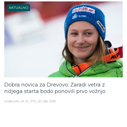
AKTUALNO
Dobra novica za Drevovo: Zaradi vetra z
nižjega starta bodo ponovili prvo vožnjo
Hudo.com
M. N., STA
20. Dec 2016