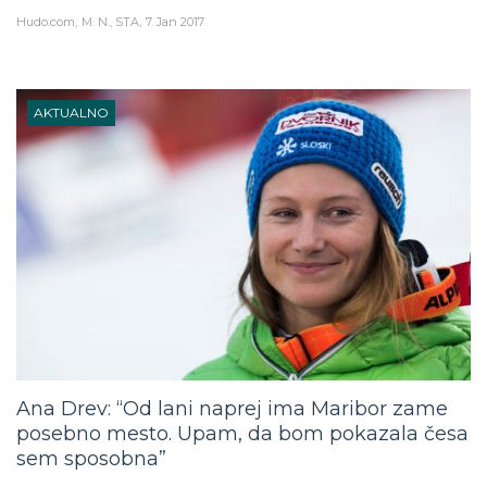
Hudo.com
M. N., STA
7. Jan 2017
AKTUALNO
Ana Drev: “Od lani naprej ima Maribor zame
posebno mesto. Upam, da bom pokazala česa
sem sposobna”
Hudo.com
A. G., STA
5. Jan 2017