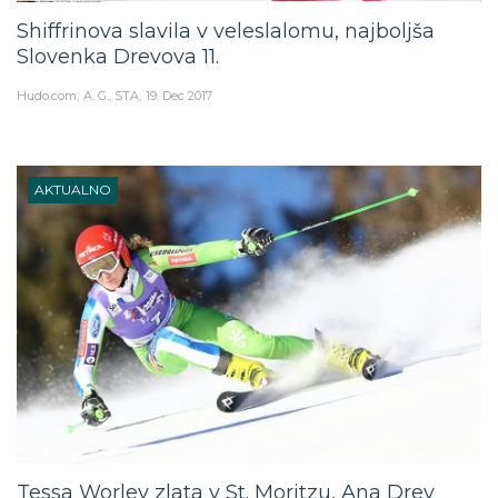
Shiffrinova slavila v veleslalomu, najboljša
Slovenka Drevova 11.
Hudo.com
A. G., STA
19. Dec 2017
AKTUALNO
Tessa Worley zlata v St. Moritzu, Ana Drev