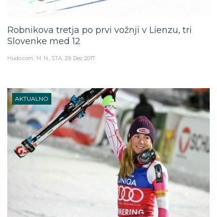
Robnikova tretja po prvi vožnji v Lienzu, tri
Slovenke med 12
Hudo.com
M. N., STA
29. Dec 2017
AKTUALNO