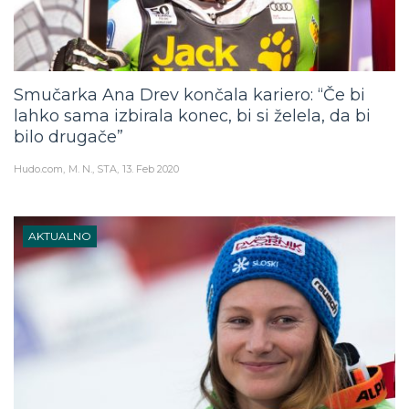
Smučarka Ana Drev končala kariero: “Če bi
lahko sama izbirala konec, bi si želela, da bi
bilo drugače”
Hudo.com
M. N., STA
13. Feb 2020
AKTUALNO