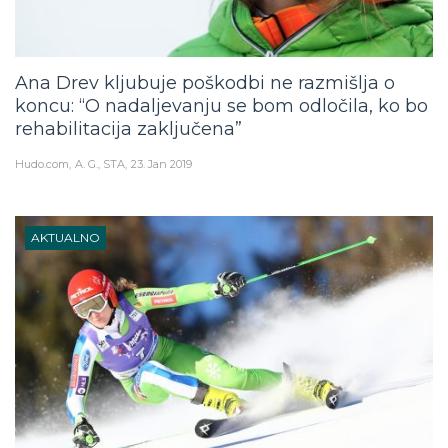
Ana Drev kljubuje poškodbi ne razmišlja o
koncu: “O nadaljevanju se bom odločila, ko bo
rehabilitacija zaključena”
Hudo.com
A. G., STA
23. Jan 2019
AKTUALNO