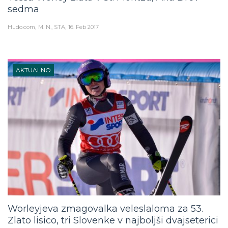
sedma
Hudo.com
M. N., STA
16. Feb 2017
AKTUALNO
Worleyjeva zmagovalka veleslaloma za 53.
Zlato lisico, tri Slovenke v najboljši dvajseterici