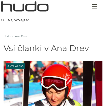
Najnovejše:
Hibernacijska dieta: Zakaj je pred spanjem dobro pojesti žlico 
Hudo
/
Ana Drev
Vsi članki v
Ana Drev
AKTUALNO