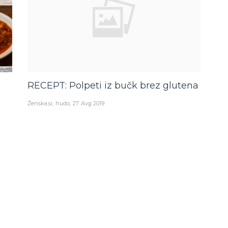
RECEPT: Polpeti iz bučk brez glutena
Ženska.si
hudo
27. Avg 2019