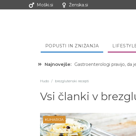
Moški.si
Ženska.si
POPUSTI IN ZNIŽANJA
LIFESTYL
Najnovejše:
Gastroenterologi pravijo, da j
Hudo
/
brezglutenski recepti
Vsi članki v
brezgl
KUHARIJA