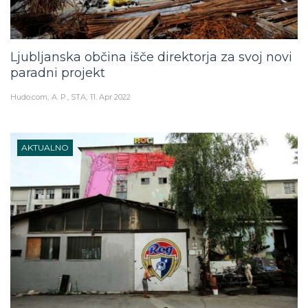
Ljubljanska občina išče direktorja za svoj novi
paradni projekt
Hudo.com
A. P., STA
11. Apr 2022
AKTUALNO