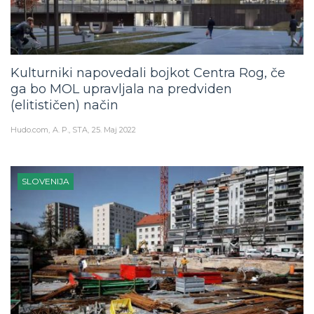
Kulturniki napovedali bojkot Centra Rog, če
ga bo MOL upravljala na predviden
(elitističen) način
Hudo.com
A. P., STA
25. Maj 2022
SLOVENIJA