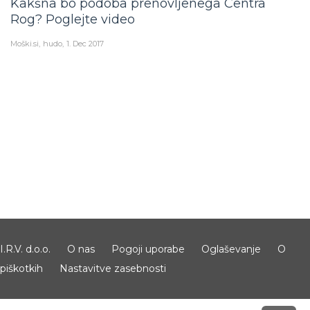
Kakšna bo podoba prenovljenega Centra
Rog? Poglejte video
Moški.si
hudo
1. Dec 2017
I.R.V. d.o.o.
O nas
Pogoji uporabe
Oglaševanje
O
piškotkih
Nastavitve zasebnosti