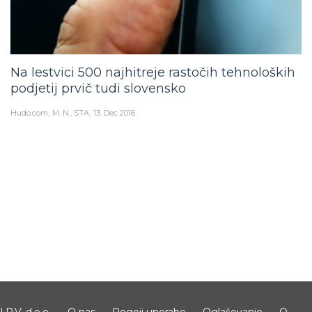
Na lestvici 500 najhitreje rastočih tehnoloških
podjetij prvič tudi slovensko
Hudo.com
M. N., STA
13. Dec 2016