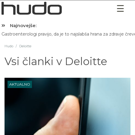
Najnovejše:
Gastroenterologi pravijo, da je to najslabša hrana za zdravje črev
Hudo
/
Deloitte
Vsi članki v
Deloitte
AKTUALNO