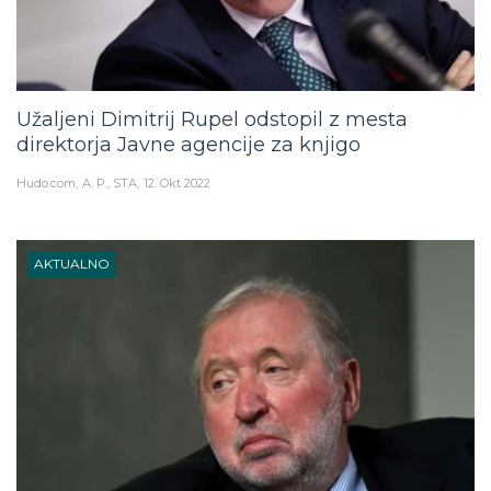
Užaljeni Dimitrij Rupel odstopil z mesta
direktorja Javne agencije za knjigo
Hudo.com
A. P., STA
12. Okt 2022
AKTUALNO