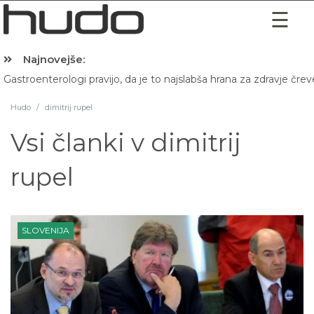
Najnovejše:
Gastroenterologi pravijo, da je to najslabša hrana za zdravje črev
Hibernacijska dieta: Zakaj je pred spanjem dobro pojesti žlico 
Hudo
/
dimitrij rupel
Vsi članki v
dimitrij
rupel
SLOVENIJA