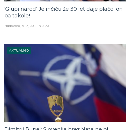
‘Glupi narod’ Jelinčiču že 30 let daje plačo, on
pa takole!
Hudo.com
A. P.
30. Jun 2020
AKTUALNO
Dimitrij Rupel: Slovenija brez Nata ne bi