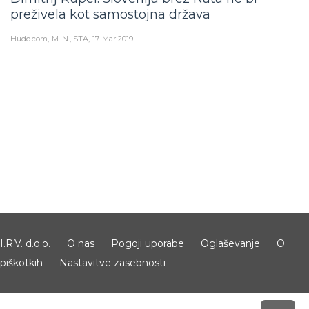
preživela kot samostojna država
Hudo.com
M. N., STA
17. Mar 2019
I.R.V. d.o.o.
O nas
Pogoji uporabe
Oglaševanje
O
piškotkih
Nastavitve zasebnosti