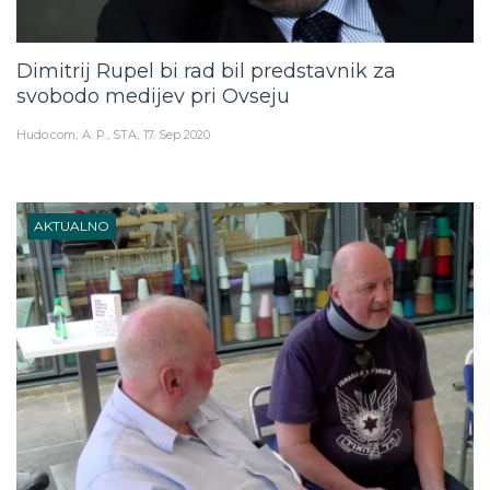
Dimitrij Rupel bi rad bil predstavnik za
svobodo medijev pri Ovseju
Hudo.com
A. P., STA
17. Sep 2020
AKTUALNO