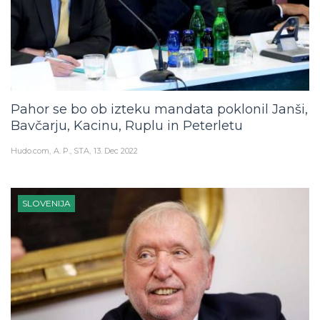
Pahor se bo ob izteku mandata poklonil Janši,
Bavčarju, Kacinu, Ruplu in Peterletu
Hudo.com
A. P., STA
13. Dec 2022
SLOVENIJA