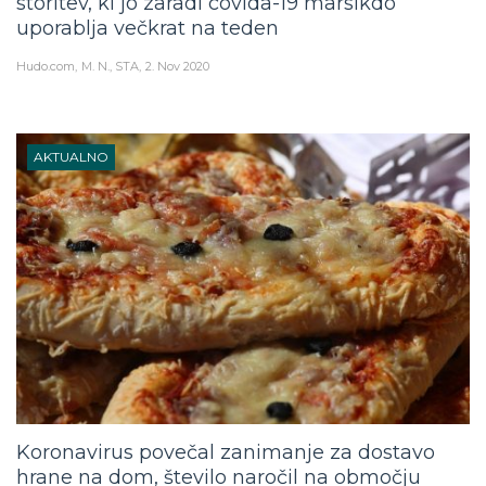
uporablja večkrat na teden
Hudo.com
M. N., STA
2. Nov 2020
AKTUALNO
Koronavirus povečal zanimanje za dostavo
hrane na dom, število naročil na območju