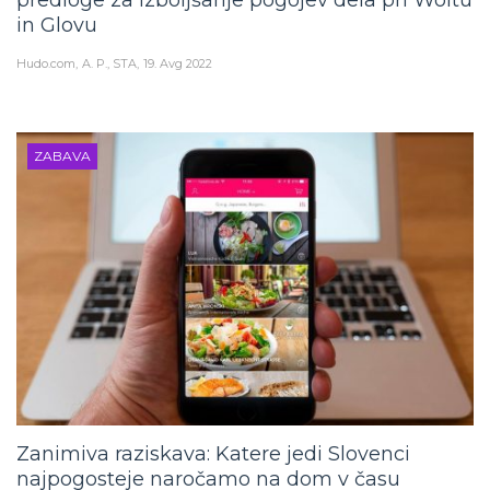
in Glovu
Hudo.com
A. P., STA
19. Avg 2022
ZABAVA
Zanimiva raziskava: Katere jedi Slovenci
najpogosteje naročamo na dom v času
epidemije koronavirusa