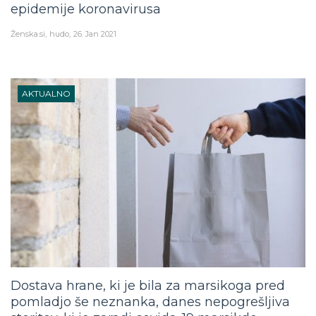
Ženska.si
hudo
26. Jan 2021
AKTUALNO
Dostava hrane, ki je bila za marsikoga pred
pomladjo še neznanka, danes nepogrešljiva
storitev, ki jo zaradi covida-19 marsikdo