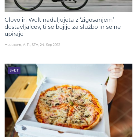
Glovo in Wolt nadaljujeta z ‘žigosanjem’
dostavljalcev, ti se bojijo za službo in se ne
upirajo
Hudo.com
A. P., STA
24. Sep 2022
SVET