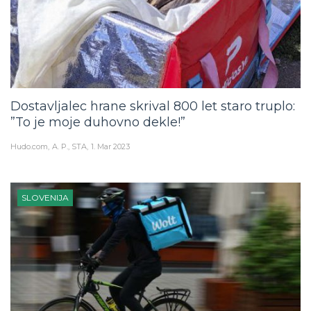
Dostavljalec hrane skrival 800 let staro truplo:
”To je moje duhovno dekle!”
Hudo.com
A. P., STA
1. Mar 2023
SLOVENIJA