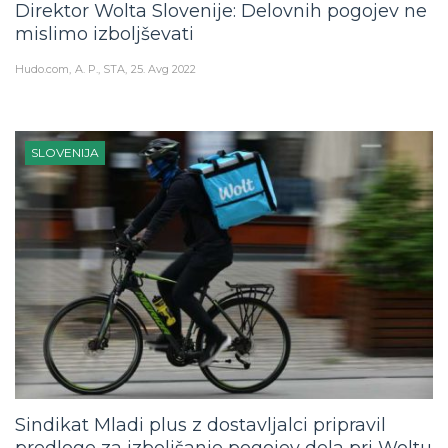
mislimo izboljševati
Hudo.com
A. P., STA
25. Avg 2022
SLOVENIJA
Sindikat Mladi plus z dostavljalci pripravil
predloge za izboljšanje pogojev dela pri Woltu