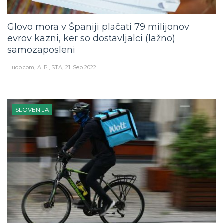
Glovo mora v Španiji plačati 79 milijonov
evrov kazni, ker so dostavljalci (lažno)
samozaposleni
Hudo.com
A. P., STA
21. Sep 2022
SLOVENIJA