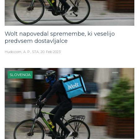
Wolt napovedal spremembe, ki veselijo
predvsem dostavljalce
Hudo.com
A. P., STA
20. Feb 2023
SLOVENIJA