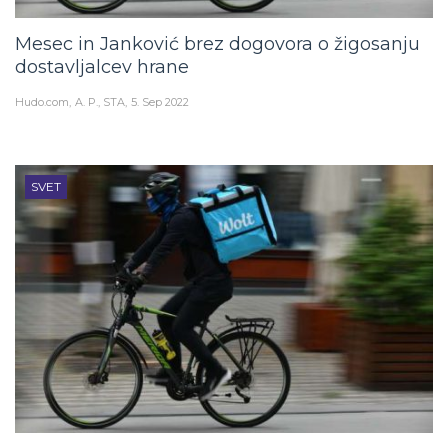
Mesec in Janković brez dogovora o žigosanju
dostavljalcev hrane
Hudo.com
A. P., STA
5. Sep 2022
SVET
Direktor Wolta Slovenije: Delovnih pogojev ne