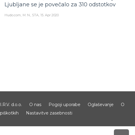
Ljubljane se je povečalo za 310 odstotkov
Hudo.com
M. N., STA
15. Apr 2020
I.R.V. d.o.o.
O nas
Pogoji uporabe
Oglaševanje
O
piškotkih
Nastavitve zasebnosti