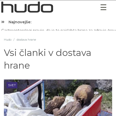
Najnovejše:
Hibernacijska dieta: Zakaj je pred spanjem dobro pojesti žlico 
Hudo
/
dostava hrane
Vsi članki v
dostava
hrane
SVET