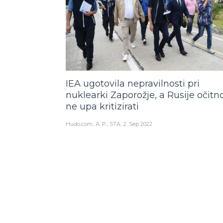
IEA ugotovila nepravilnosti pri
nuklearki Zaporožje, a Rusije očitn
ne upa kritizirati
Hudo.com
A. P., STA
2. Sep 2022