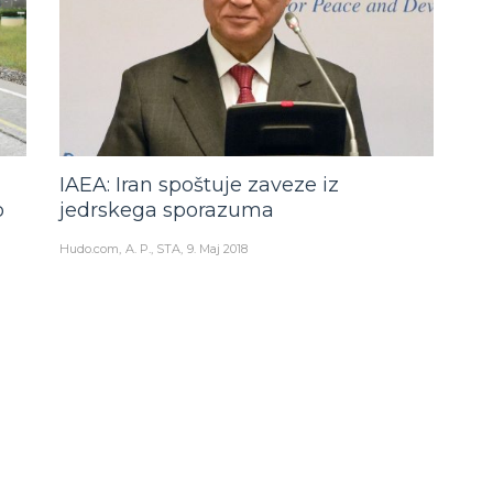
IAEA: Iran spoštuje zaveze iz
o
jedrskega sporazuma
Hudo.com
A. P., STA
9. Maj 2018