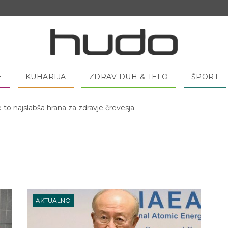
E
KUHARIJA
ZDRAV DUH & TELO
ŠPORT
e to najslabša hrana za zdravje črevesja
AKTUALNO