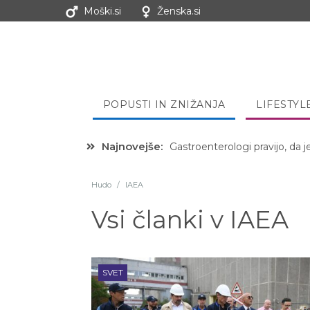
Moški.si
Ženska.si
POPUSTI IN ZNIŽANJA
LIFESTYL
Najnovejše:
Gastroenterologi pravijo, da j
Hudo
/
IAEA
Vsi članki v
IAEA
SVET