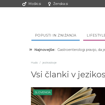
Moški.si
Ženska.si
POPUSTI IN ZNIŽANJA
LIFESTYL
Gastroenterologi pravijo, da j
Najnovejše:
Hibernacijska dieta: Zakaj je
Hudo
/
jezikoslovje
Vsi članki v
jeziko
SLOVENIJA