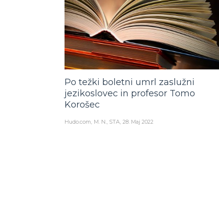
Po težki boletni umrl zaslužni
jezikoslovec in profesor Tomo
Korošec
Hudo.com
M. N., STA
28. Maj 2022