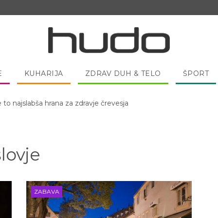
E
KUHARIJA
ZDRAV DUH & TELO
ŠPORT
e to najslabša hrana za zdravje črevesja
 pred spanjem dobro pojesti žlico medu?
slovje
ZABAVA