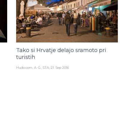
Tako si Hrvatje delajo sramoto pri
turistih
Hudo.com
A. G., STA
21. Sep 2016