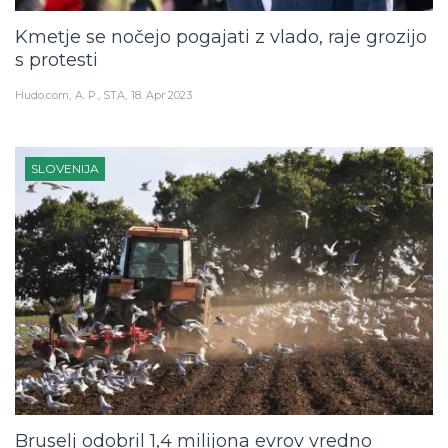
Kmetje se nočejo pogajati z vlado, raje grozijo
s protesti
Hudo.com
A. P., STA
18. Apr 2023
SLOVENIJA
Bruselj odobril 1,4 milijona evrov vredno