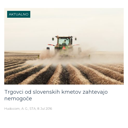
AKTUALNO
Trgovci od slovenskih kmetov zahtevajo
nemogoče
Hudo.com
A. G., STA
8. Jul 2016