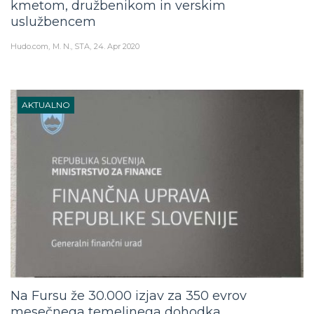
uslužbencem
Hudo.com
M. N., STA
24. Apr 2020
AKTUALNO
Na Fursu že 30.000 izjav za 350 evrov
mesečnega temeljnega dohodka