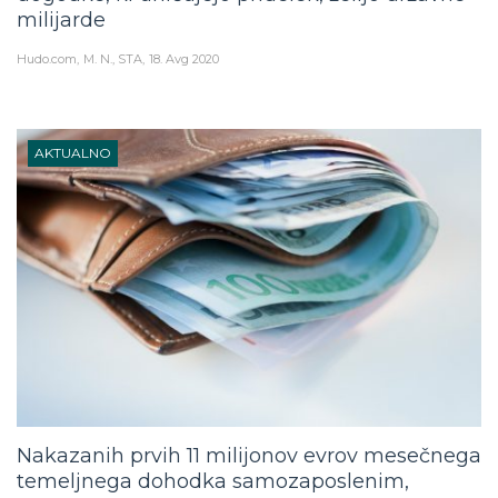
milijarde
Hudo.com
M. N., STA
18. Avg 2020
AKTUALNO
Nakazanih prvih 11 milijonov evrov mesečnega
temeljnega dohodka samozaposlenim,
kmetom, družbenikom in verskim