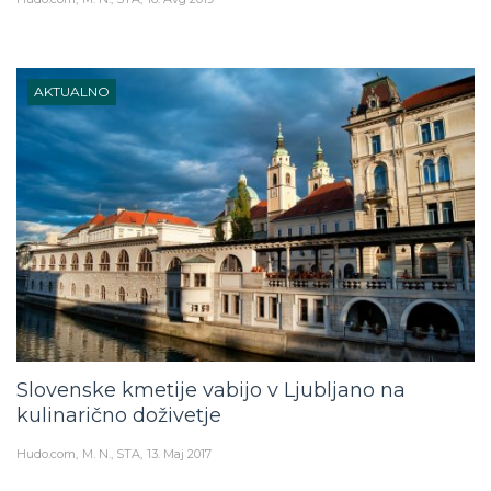
AKTUALNO
Slovenske kmetije vabijo v Ljubljano na
kulinarično doživetje
Hudo.com
M. N., STA
13. Maj 2017