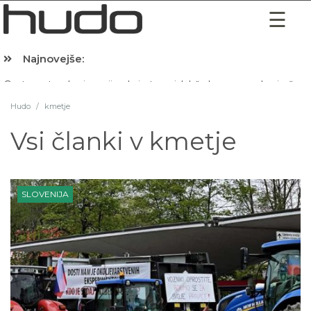
Najnovejše:
Hibernacijska dieta: Zakaj je pred spanjem dobro pojesti žlico 
Hudo
/
kmetje
Vsi članki v
kmetje
SLOVENIJA