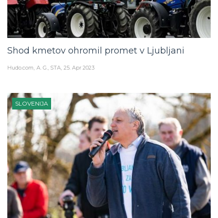
Shod kmetov ohromil promet v Ljubljani
Hudo.com
A. G., STA
25. Apr 2023
SLOVENIJA