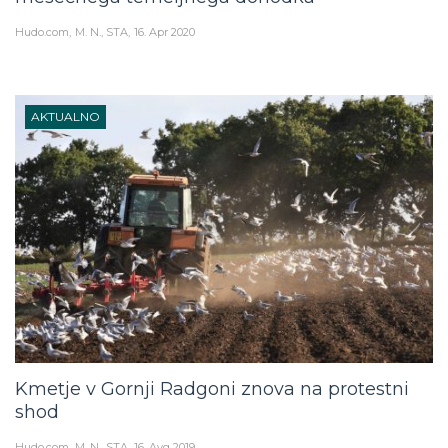
Hudo.com
M. N., STA
16. Apr 2020
AKTUALNO
Kmetje v Gornji Radgoni znova na protestni
shod
Hudo.com
M. N., STA
16. Avg 2019