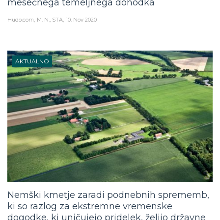
Hudo.com
M. N., STA
10. Nov 2020
AKTUALNO
Nemški kmetje zaradi podnebnih sprememb,
ki so razlog za ekstremne vremenske
dogodke, ki uničujejo pridelek, želijo državne