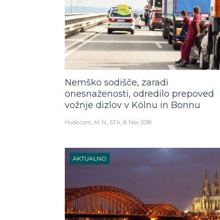
Nemško sodišče, zaradi
onesnaženosti, odredilo prepoved
vožnje dizlov v Kölnu in Bonnu
Hudo.com
M. N., STA
8. Nov 2018
AKTUALNO