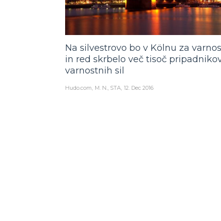
Na silvestrovo bo v Kölnu za varnos
in red skrbelo več tisoč pripadniko
varnostnih sil
Hudo.com
M. N., STA
12. Dec 2016