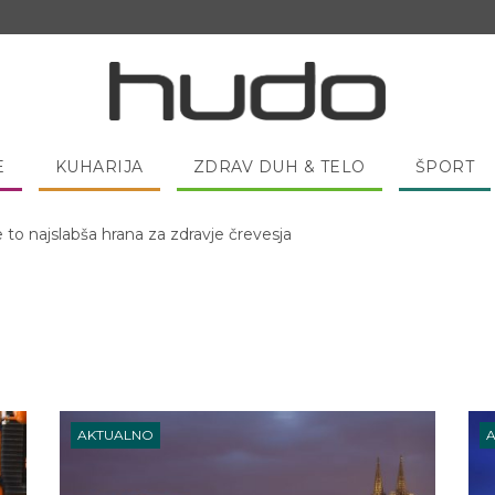
E
KUHARIJA
ZDRAV DUH & TELO
ŠPORT
e to najslabša hrana za zdravje črevesja
 pred spanjem dobro pojesti žlico medu?
AKTUALNO