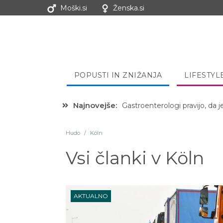
Moški.si
Ženska.si
POPUSTI IN ZNIŽANJA
LIFESTYL
Najnovejše:
Gastroenterologi pravijo, da j
Hibernacijska dieta: Zakaj je
Hudo
/
Köln
Vsi članki v
Köln
AKTUALNO