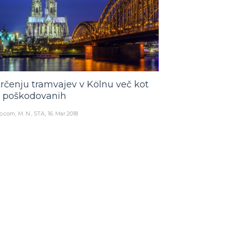
trčenju tramvajev v Kölnu več kot
 poškodovanih
o.com
M. N., STA
16. Mar 2018