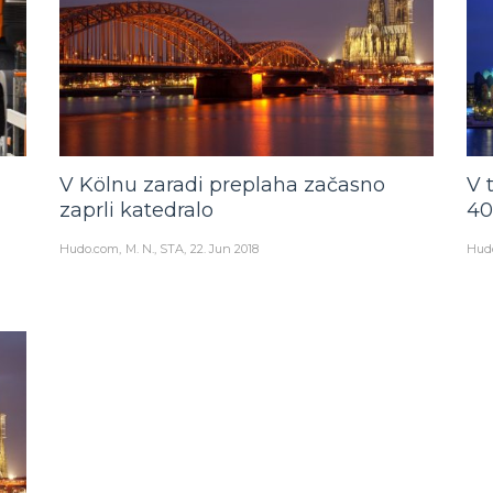
V Kölnu zaradi preplaha začasno
V 
zaprli katedralo
40
Hudo.com
M. N., STA
22. Jun 2018
Hud