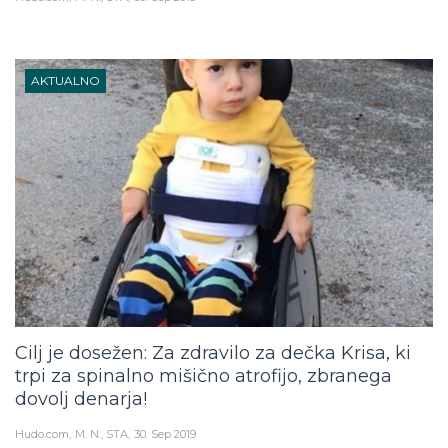
AKTUALNO
Cilj je dosežen: Za zdravilo za dečka Krisa, ki
trpi za spinalno mišično atrofijo, zbranega
dovolj denarja!
Hudo.com
M. N., STA
30. Sep 2019