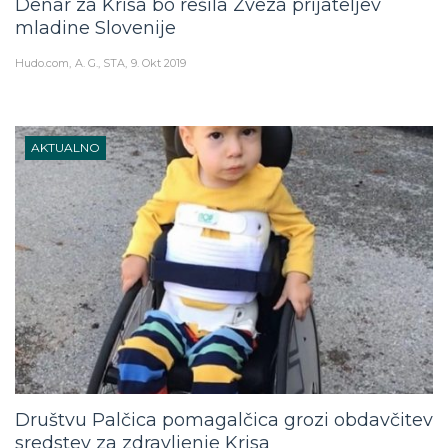
mladine Slovenije
Hudo.com
A. G., STA
9. Okt 2019
AKTUALNO
Društvu Palčica pomagalčica grozi obdavčitev
sredstev za zdravljenje Krisa