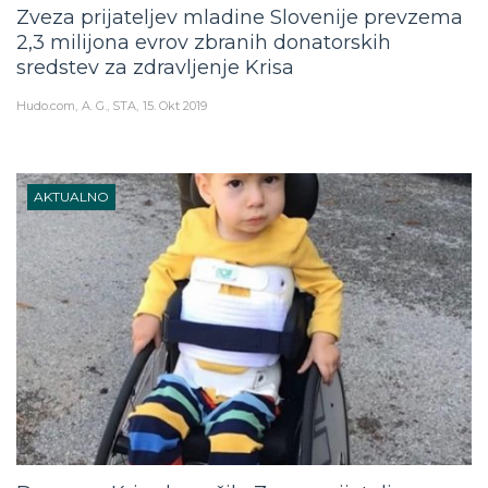
Zveza prijateljev mladine Slovenije prevzema
2,3 milijona evrov zbranih donatorskih
sredstev za zdravljenje Krisa
Hudo.com
A. G., STA
15. Okt 2019
AKTUALNO
Denar za Krisa bo rešila Zveza prijateljev