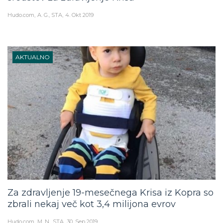
Hudo.com
A. G., STA
4. Okt 2019
AKTUALNO
Za zdravljenje 19-mesečnega Krisa iz Kopra so
zbrali nekaj več kot 3,4 milijona evrov
Hudo.com
M. N., STA
30. Sep 2019