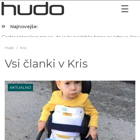
Najnovejše:
Hibernacijska dieta: Zakaj je pred spanjem dobro pojesti žlico 
Hudo
/
Kris
Vsi članki v
Kris
AKTUALNO