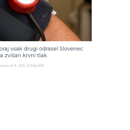
oraj vsak drugi odrasel Slovenec
a zvišan krvni tlak
o.com
A. P., STA
13. Maj 2019