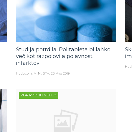
Študija potrdila: Politableta bi lahko
Sk
več kot razpolovila pojavnost
im
infarktov
Hud
Hudo.com
M. N., STA
23. Avg 2019
ZDRAV DUH & TELO