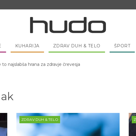
E
KUHARIJA
ZDRAV DUH & TELO
ŠPORT
e to najslabša hrana za zdravje črevesja
 pred spanjem dobro pojesti žlico medu?
lak
ZDRAV DUH & TELO
Z