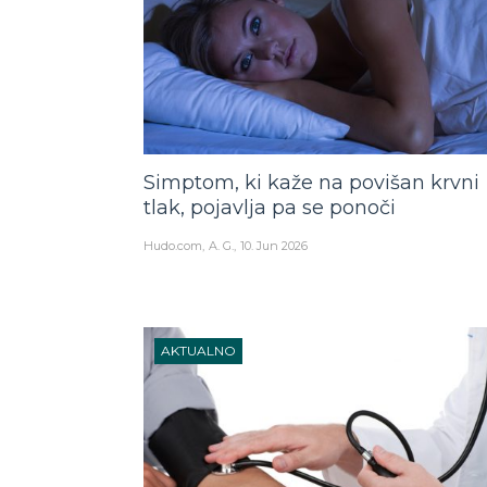
Simptom, ki kaže na povišan krvni
tlak, pojavlja pa se ponoči
Hudo.com
A. G.
10. Jun 2026
AKTUALNO