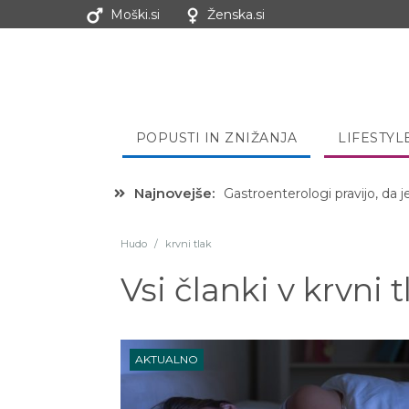
Moški.si
Ženska.si
POPUSTI IN ZNIŽANJA
LIFESTYL
Najnovejše:
Gastroenterologi pravijo, da j
Hibernacijska dieta: Zakaj je
Hudo
/
krvni tlak
Vsi članki v
krvni t
AKTUALNO