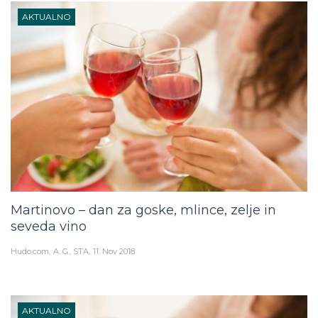
AKTUALNO
Martinovo – dan za goske, mlince, zelje in
seveda vino
Hudo.com
A. G., STA
11. Nov 2018
AKTUALNO