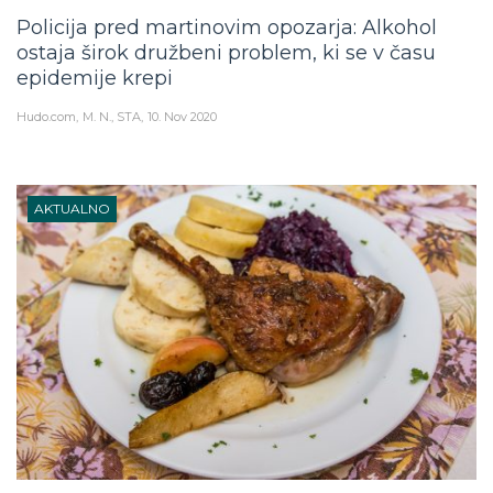
Policija pred martinovim opozarja: Alkohol
ostaja širok družbeni problem, ki se v času
epidemije krepi
Hudo.com
M. N., STA
10. Nov 2020
AKTUALNO