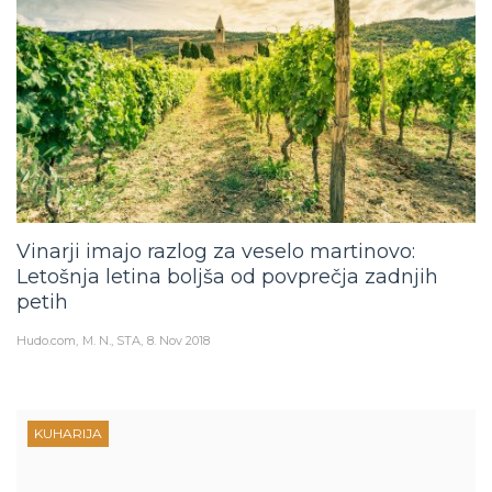
Vinarji imajo razlog za veselo martinovo:
Letošnja letina boljša od povprečja zadnjih
petih
Hudo.com
M. N., STA
8. Nov 2018
KUHARIJA