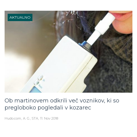
AKTUALNO
Ob martinovem odkrili več voznikov, ki so
pregloboko pogledali v kozarec
Hudo.com
A. G., STA
11. Nov 2018