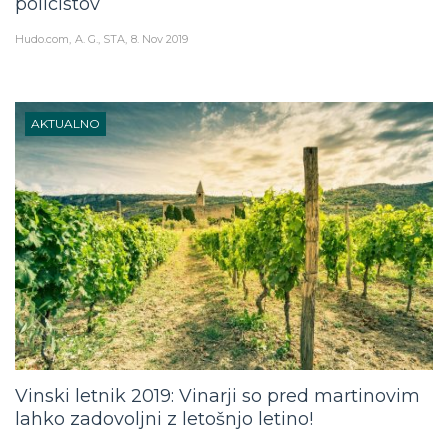
policistov
Hudo.com
A. G., STA
8. Nov 2019
AKTUALNO
Vinski letnik 2019: Vinarji so pred martinovim
lahko zadovoljni z letošnjo letino!