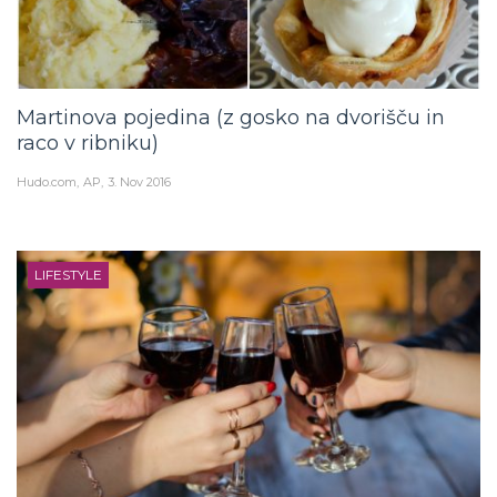
Martinova pojedina (z gosko na dvorišču in
raco v ribniku)
Hudo.com
AP
3. Nov 2016
LIFESTYLE