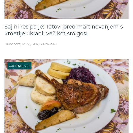
Saj ni res pa je: Tatovi pred martinovanjem s
kmetije ukradli več kot sto gosi
Hudo.com
M. N., STA
5. Nov 2021
AKTUALNO