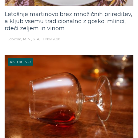
Letošnje martinovo brez množičnih prireditev,
a kljub vsemu tradicionalno z gosko, mlinci,
rdeči zeljem in vinom
Hudo.com
M. N., STA
11. Nov 2020
AKTUALNO