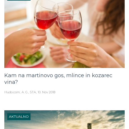
Kam na martinovo gos, mlince in kozarec
vina?
Hudo.com
A. G., STA
10. Nov 2018
AKTUALNO