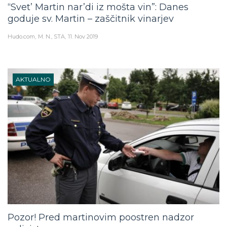
“Svet’ Martin nar’di iz mošta vin”: Danes
goduje sv. Martin – zaščitnik vinarjev
Hudo.com
M. N., STA
11. Nov 2019
AKTUALNO
Pozor! Pred martinovim poostren nadzor