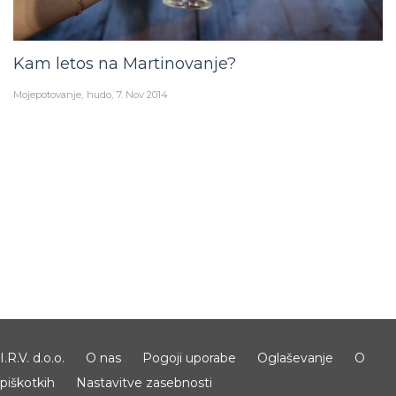
Kam letos na Martinovanje?
Mojepotovanje
hudo
7. Nov 2014
I.R.V. d.o.o.
O nas
Pogoji uporabe
Oglaševanje
O
piškotkih
Nastavitve zasebnosti