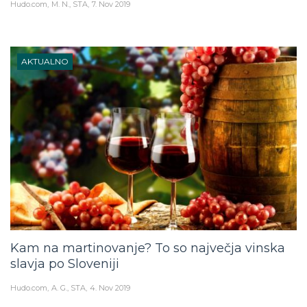
Hudo.com
M. N., STA
7. Nov 2019
AKTUALNO
Kam na martinovanje? To so največja vinska
slavja po Sloveniji
Hudo.com
A. G., STA
4. Nov 2019