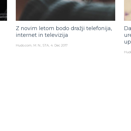
Z novim letom bodo dražji telefonija,
Da
internet in televizija
ur
up
Hudo.com
M. N., STA
4. Dec 2017
Hud