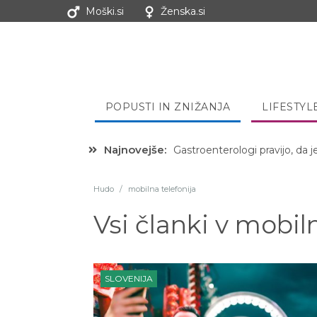
Moški.si
Ženska.si
POPUSTI IN ZNIŽANJA
LIFESTYL
Najnovejše:
Gastroenterologi pravijo, da j
Hibernacijska dieta: Zakaj je
Hudo
/
mobilna telefonija
Vsi članki v
mobiln
SLOVENIJA