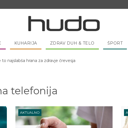
E
KUHARIJA
ZDRAV DUH & TELO
ŠPORT
e to najslabša hrana za zdravje črevesja
 pred spanjem dobro pojesti žlico medu?
a telefonija
AKTUALNO