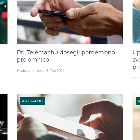
Pri Telemachu dosegli pomembno
Up
prelomnico
sv
pr
Hudo.com
hudo
5. Feb 2021
Hud
AKTUALNO