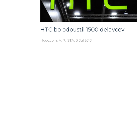
HTC bo odpustil 1500 delavcev
Hudo.com
A. P., STA
3. Jul 2018