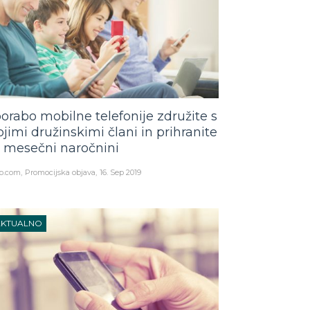
orabo mobilne telefonije združite s
ojimi družinskimi člani in prihranite
i mesečni naročnini
o.com
Promocijska objava
16. Sep 2019
AKTUALNO