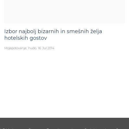
Izbor najbolj bizarnih in smešnih želja
hotelskih gostov
Mojepotovanje
hudo
16. Jul 2014