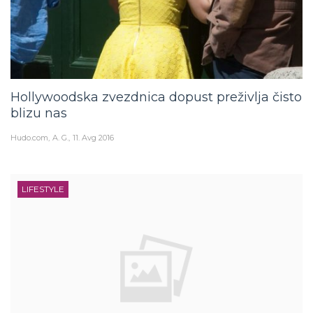
Hollywoodska zvezdnica dopust preživlja čisto
blizu nas
Hudo.com
A. G.
11. Avg 2016
LIFESTYLE