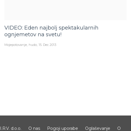
VIDEO: Eden najbolj spektakularnih
ognjemetov na svetu!
Mojepotovanje
hudo
15. Dec 2013
I.R.V. d.o.o.
O nas
Pogoji uporabe
Oglaševanje
O