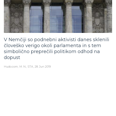
V Nemčiji so podnebni aktivisti danes sklenili
človeško verigo okoli parlamenta in s tem
simbolično preprečili politikom odhod na
dopust
Hudo.com
M. N., STA
28. Jun 2019