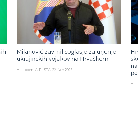
nih
Milanović zavrnil soglasje za urjenje
Hr
ukrajinskih vojakov na Hrvaškem
sk
na
Hudo.com
A. P., STA
22. Nov 2022
po
Hud