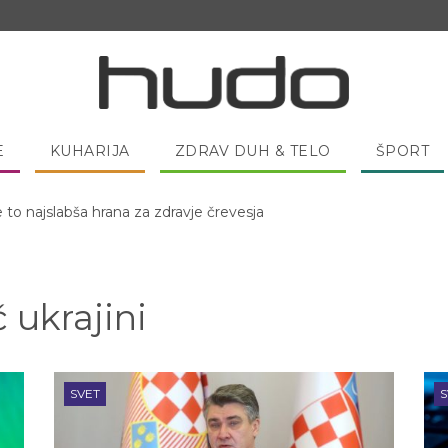
E
KUHARIJA
ZDRAV DUH & TELO
ŠPORT
e to najslabša hrana za zdravje črevesja
ukrajini
SVET
S