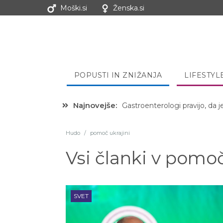
Moški.si
Ženska.si
POPUSTI IN ZNIŽANJA
LIFESTYL
Najnovejše:
Gastroenterologi pravijo, da j
Hudo
/
pomoč ukrajini
Vsi članki v
pomoč 
SVET