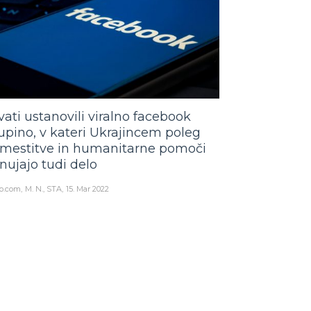
vati ustanovili viralno facebook
upino, v kateri Ukrajincem poleg
mestitve in humanitarne pomoči
nujajo tudi delo
o.com
M. N., STA
15. Mar 2022