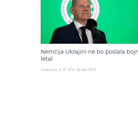
Nemčija Ukrajini ne bo poslala boj
letal
Hudo.com
A. P., STA
30. Jan 2023