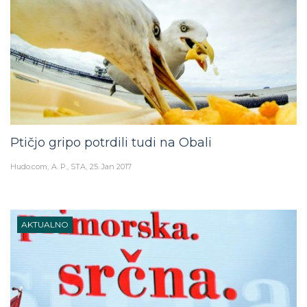
Ptičjo gripo potrdili tudi na Obali
Hudo.com
A. P., STA
25. Jan 2017
AKTUALNO