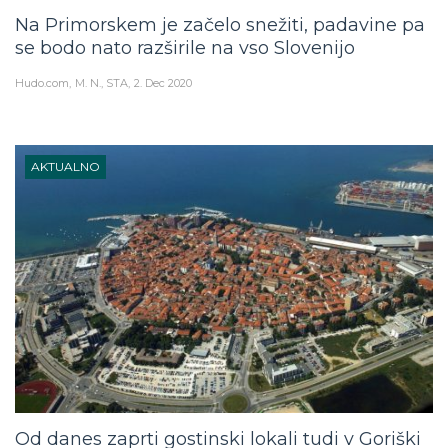
Na Primorskem je začelo snežiti, padavine pa
se bodo nato razširile na vso Slovenijo
Hudo.com
M. N., STA
2. Dec 2020
AKTUALNO
Od danes zaprti gostinski lokali tudi v Goriški