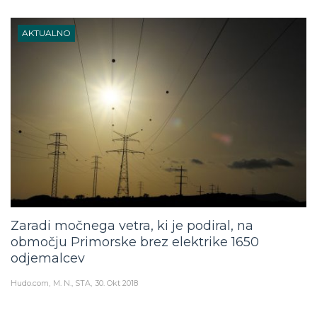
AKTUALNO
Zaradi močnega vetra, ki je podiral, na
območju Primorske brez elektrike 1650
odjemalcev
Hudo.com
M. N., STA
30. Okt 2018