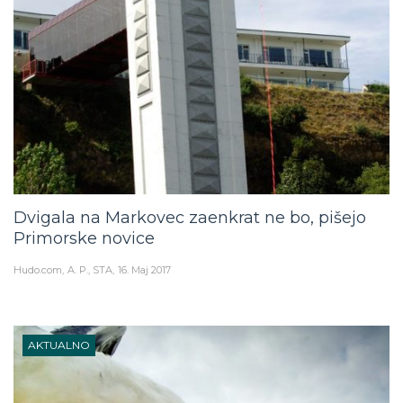
Dvigala na Markovec zaenkrat ne bo, pišejo
Primorske novice
Hudo.com
A. P., STA
16. Maj 2017
AKTUALNO