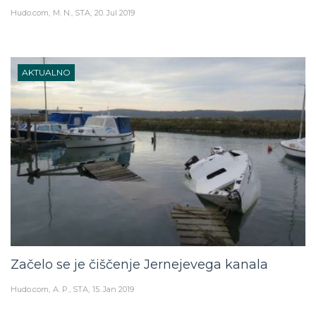
Hudo.com
M. N., STA
20. Jul 2019
AKTUALNO
Začelo se je čiščenje Jernejevega kanala
Hudo.com
A. P., STA
15. Jan 2019