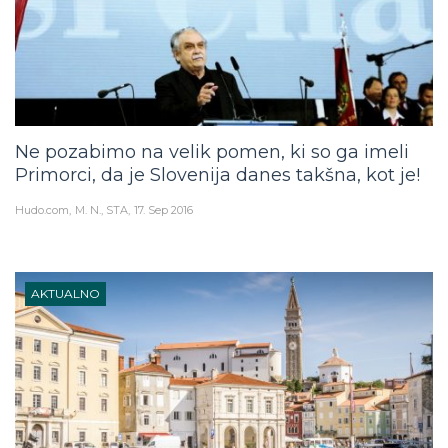
Ne pozabimo na velik pomen, ki so ga imeli
Primorci, da je Slovenija danes takšna, kot je!
Hudo.com
M. N., STA
17. Sep 2016
AKTUALNO