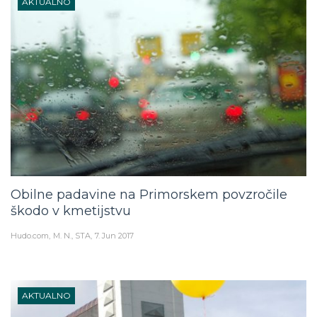
AKTUALNO
Obilne padavine na Primorskem povzročile
škodo v kmetijstvu
Hudo.com
M. N., STA
7. Jun 2017
AKTUALNO