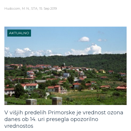
Hudo.com
M. N., STA
15. Sep 2019
AKTUALNO
V višjih predelih Primorske je vrednost ozona
danes ob 14. uri presegla opozorilno
vrednostos