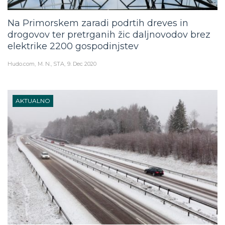
Na Primorskem zaradi podrtih dreves in
drogovov ter pretrganih žic daljnovodov brez
elektrike 2200 gospodinjstev
Hudo.com
M. N., STA
9. Dec 2020
AKTUALNO