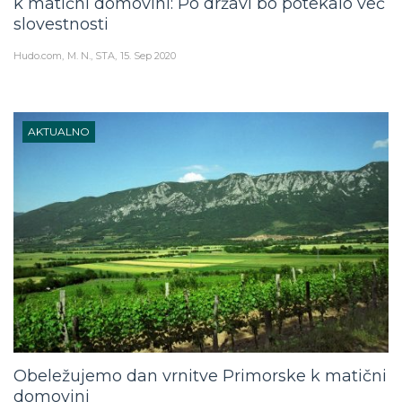
k matični domovini: Po državi bo potekalo več
slovestnosti
Hudo.com
M. N., STA
15. Sep 2020
AKTUALNO
Obeležujemo dan vrnitve Primorske k matični
domovini