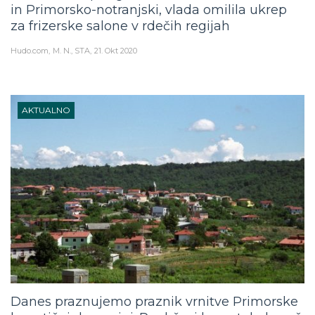
in Primorsko-notranjski, vlada omilila ukrep
za frizerske salone v rdečih regijah
Hudo.com
M. N., STA
21. Okt 2020
AKTUALNO
Danes praznujemo praznik vrnitve Primorske