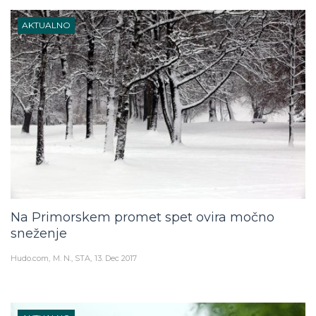
AKTUALNO
Na Primorskem promet spet ovira močno
sneženje
Hudo.com
M. N., STA
13. Dec 2017