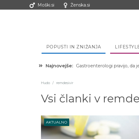
Moški.si
Ženska.si
POPUSTI IN ZNIŽANJA
LIFESTYL
Najnovejše:
Gastroenterologi pravijo, da j
Hibernacijska dieta: Zakaj je
Hudo
/
remdesivir
Vsi članki v
remdes
AKTUALNO