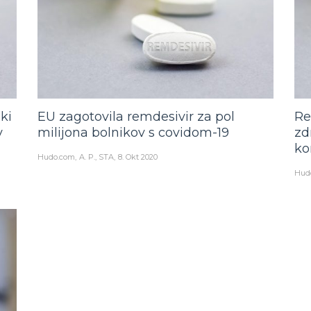
ki
EU zagotovila remdesivir za pol
Re
v
milijona bolnikov s covidom-19
zd
ko
Hudo.com
A. P., STA
8. Okt 2020
Hud