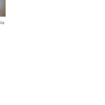
ila
i