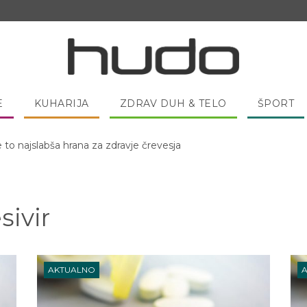
E
KUHARIJA
ZDRAV DUH & TELO
ŠPORT
e to najslabša hrana za zdravje črevesja
 pred spanjem dobro pojesti žlico medu?
ivir
AKTUALNO