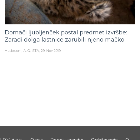
Domači ljubljenček postal predmet izvršbe:
Zaradi dolga lastnice zarubili njeno mačko
Hudo.com
A. G., STA
29. Nov 2019