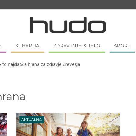
E
KUHARIJA
ZDRAV DUH & TELO
ŠPORT
e to najslabša hrana za zdravje črevesja
 pred spanjem dobro pojesti žlico medu?
hrana
AKTUALNO