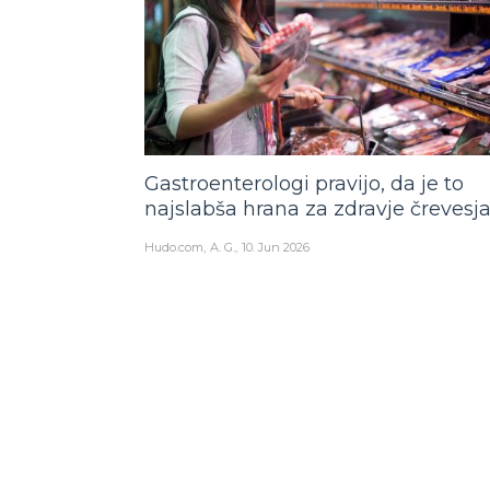
Gastroenterologi pravijo, da je to
najslabša hrana za zdravje črevesj
Hudo.com
A. G.
10. Jun 2026