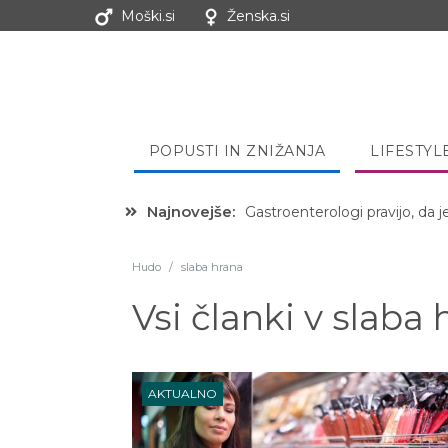
Moški.si
Ženska.si
POPUSTI IN ZNIŽANJA
LIFESTYL
Najnovejše:
Gastroenterologi pravijo, da j
Hibernacijska dieta: Zakaj je
Hudo
/
slaba hrana
Vsi članki v
slaba 
AKTUALNO