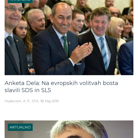
Anketa Dela: Na evropskih volitvah bosta
slavili SDS in SLS
Hudo.com
A. P., STA
18. Maj 2019
AKTUALNO