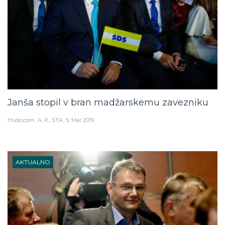
Janša stopil v bran madžarskemu zavezniku
Hudo.com
A. P., STA
5. Mar 2019
AKTUALNO