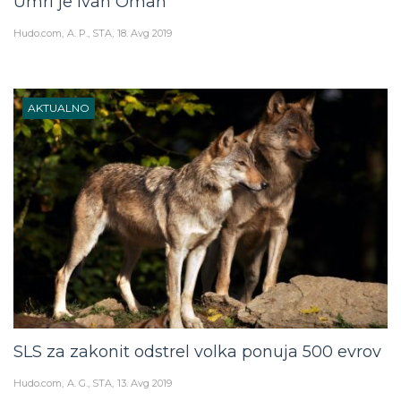
Umrl je Ivan Oman
Hudo.com
A. P., STA
18. Avg 2019
AKTUALNO
SLS za zakonit odstrel volka ponuja 500 evrov
Hudo.com
A. G., STA
13. Avg 2019