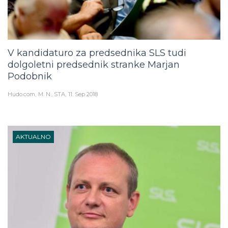
V kandidaturo za predsednika SLS tudi
dolgoletni predsednik stranke Marjan
Podobnik
Hudo.com
M. N., STA
11. Sep 2018
AKTUALNO