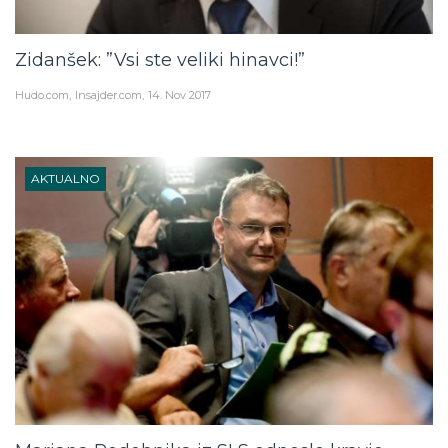
Zidanšek: ”Vsi ste veliki hinavci!”
Hudo.com
Insajder.com
14. Nov 2017
AKTUALNO