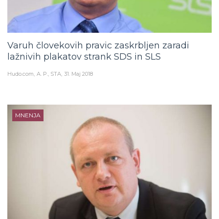
Varuh človekovih pravic zaskrbljen zaradi
lažnivih plakatov strank SDS in SLS
Hudo.com
A. P., STA
31. Maj 2018
MNENJA