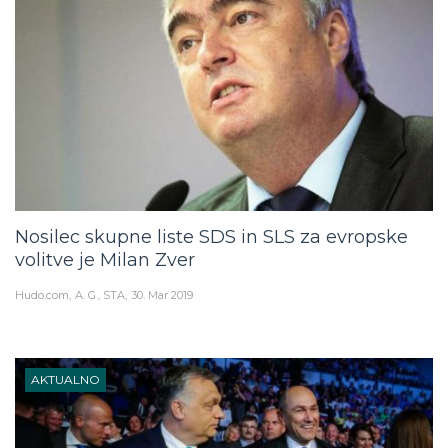
Nosilec skupne liste SDS in SLS za evropske
volitve je Milan Zver
Hudo.com
A. G., STA
30. Mar 2019
AKTUALNO