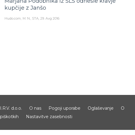
Marjana Podobnika iz SLS odnesle kravje
kupčije z Janšo
Hudo.com
M. N., STA
29. Avg 2016
I.R.V. d.o.o.
O nas
Pogoji uporabe
Oglaševanje
O
piškotkih
Nastavitve zasebnosti