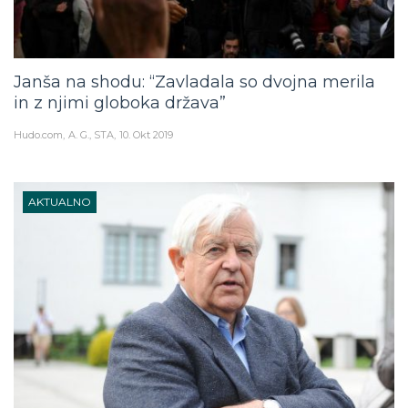
Janša na shodu: “Zavladala so dvojna merila
in z njimi globoka država”
Hudo.com
A. G., STA
10. Okt 2019
AKTUALNO