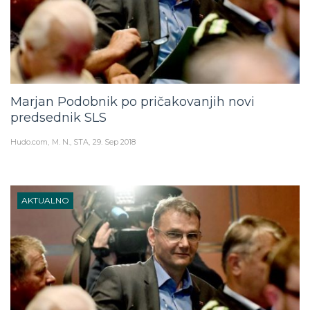
Marjan Podobnik po pričakovanjih novi
predsednik SLS
Hudo.com
M. N., STA
29. Sep 2018
AKTUALNO