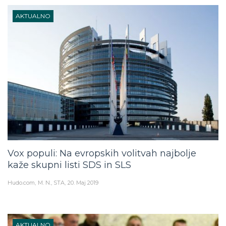
AKTUALNO
Vox populi: Na evropskih volitvah najbolje
kaže skupni listi SDS in SLS
Hudo.com
M. N., STA
20. Maj 2019
AKTUALNO