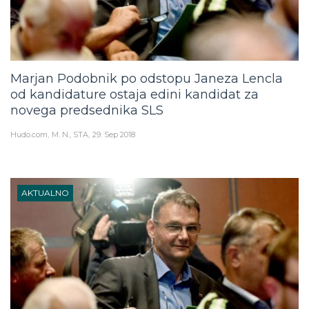
Marjan Podobnik po odstopu Janeza Lencla
od kandidature ostaja edini kandidat za
novega predsednika SLS
Hudo.com
M. N., STA
29. Sep 2018
AKTUALNO