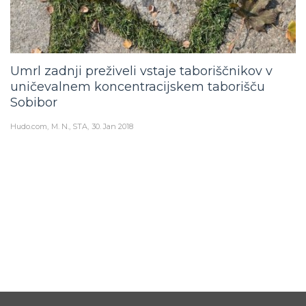
Umrl zadnji preživeli vstaje taboriščnikov v
uničevalnem koncentracijskem taborišču
Sobibor
Hudo.com
M. N., STA
30. Jan 2018