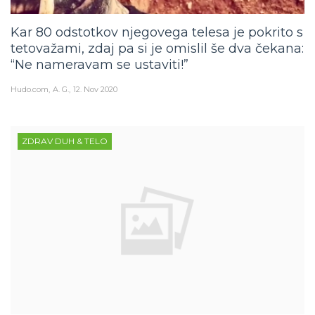
Kar 80 odstotkov njegovega telesa je pokrito s
tetovažami, zdaj pa si je omislil še dva čekana:
“Ne nameravam se ustaviti!”
Hudo.com
A. G.
12. Nov 2020
ZDRAV DUH & TELO