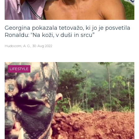
Georgina pokazala tetovažo, ki jo je posvetila
Ronaldu: “Na koži, v duši in srcu”
Hudo.com
A. G.
30. Avg 2022
LIFESTYLE