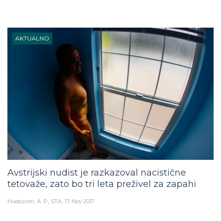
AKTUALNO
Avstrijski nudist je razkazoval nacistične
tetovaže, zato bo tri leta preživel za zapahi
Hudo.com
A. P., STA
17. Nov 2017