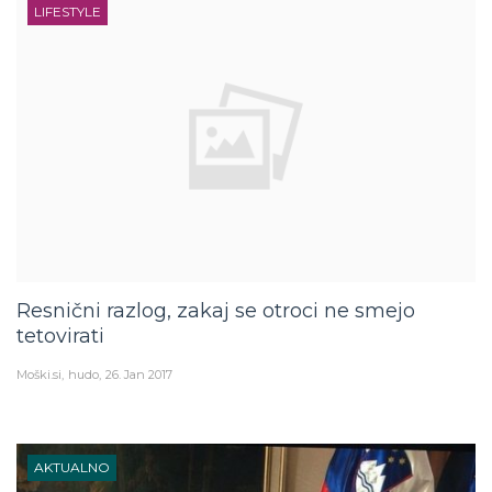
LIFESTYLE
Resnični razlog, zakaj se otroci ne smejo
tetovirati
Moški.si
hudo
26. Jan 2017
AKTUALNO