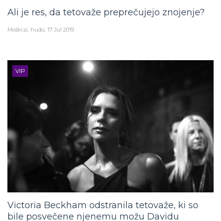
Ali je res, da tetovaže preprečujejo znojenje?
Moški.si
hudo
17. Jul 2019
VIP
Victoria Beckham odstranila tetovaže, ki so
bile posvečene njenemu možu Davidu