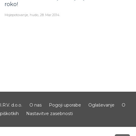
roko!
Mojepotovanje
hudo
28. Mar 2014
I.R.V. d.o.o.
O nas
Pogoji uporabe
Oglaševanje
O
piškotkih
Nastavitve zasebnosti