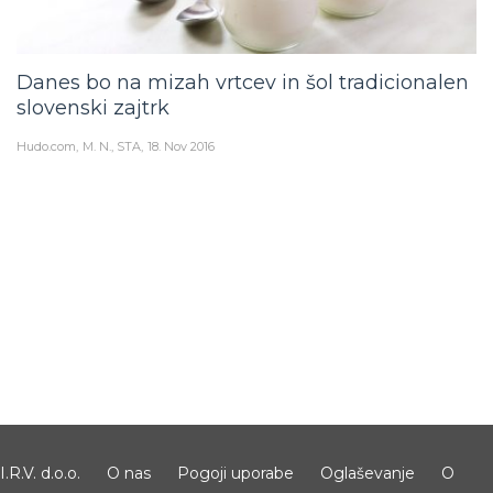
Danes bo na mizah vrtcev in šol tradicionalen
slovenski zajtrk
Hudo.com
M. N., STA
18. Nov 2016
I.R.V. d.o.o.
O nas
Pogoji uporabe
Oglaševanje
O
piškotkih
Nastavitve zasebnosti