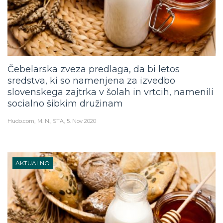
Čebelarska zveza predlaga, da bi letos
sredstva, ki so namenjena za izvedbo
slovenskega zajtrka v šolah in vrtcih, namenili
socialno šibkim družinam
Hudo.com
M. N., STA
5. Nov 2020
AKTUALNO