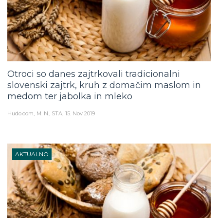
Otroci so danes zajtrkovali tradicionalni
slovenski zajtrk, kruh z domačim maslom in
medom ter jabolka in mleko
Hudo.com
M. N., STA
15. Nov 2019
AKTUALNO