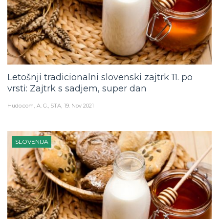
Letošnji tradicionalni slovenski zajtrk 11. po
vrsti: Zajtrk s sadjem, super dan
Hudo.com
A. G., STA
19. Nov 2021
SLOVENIJA