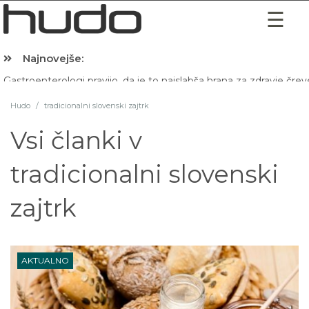
Najnovejše:
Hibernacijska dieta: Zakaj je pred spanjem dobro pojesti žlico 
Hudo
/
tradicionalni slovenski zajtrk
Vsi članki v
tradicionalni slovenski
zajtrk
AKTUALNO