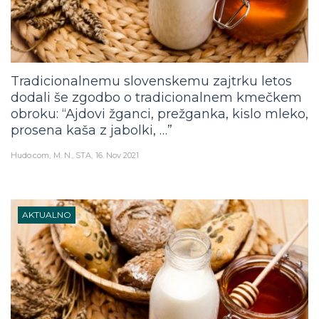
Tradicionalnemu slovenskemu zajtrku letos
dodali še zgodbo o tradicionalnem kmečkem
obroku: “Ajdovi žganci, prežganka, kislo mleko,
prosena kaša z jabolki, …”
Hudo.com
M. N., STA
16. Nov 2021
AKTUALNO