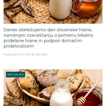
Danes obeležujemo dan slovenske hrane,
namenjen ozaveščanju o pomenu lokalno
pridelane hrane in podpori domačim
pridelovalcem
Hudo.com
M. N., STA
20. Nov 2020
AKTUALNO