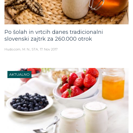
Po šolah in vrtcih danes tradicionalni
slovenski zajtrk za 260.000 otrok
Hudo.com
M. N., STA
17. Nov 2017
AKTUALNO