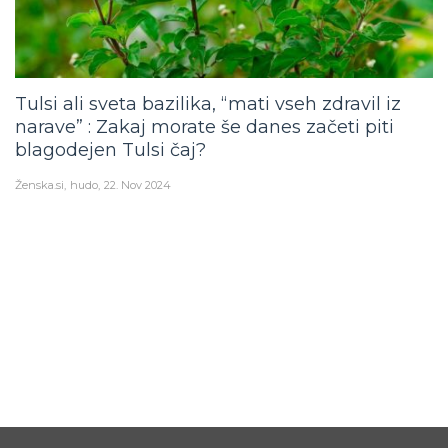
Tulsi ali sveta bazilika, “mati vseh zdravil iz
narave” : Zakaj morate še danes začeti piti
blagodejen Tulsi čaj?
Ženska.si
hudo
22. Nov 2024