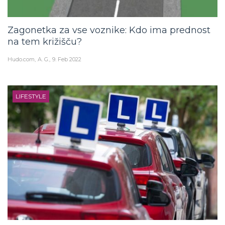
Zagonetka za vse voznike: Kdo ima prednost
na tem križišču?
Hudo.com
A. G.
9. Feb 2022
LIFESTYLE