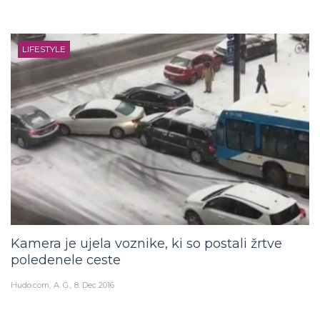
LIFESTYLE
Kamera je ujela voznike, ki so postali žrtve
poledenele ceste
Hudo.com
A. G.
8. Dec 2016