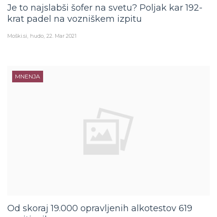
Je to najslabši šofer na svetu? Poljak kar 192-
krat padel na vozniškem izpitu
Moški.si
hudo
22. Mar 2021
MNENJA
Od skoraj 19.000 opravljenih alkotestov 619