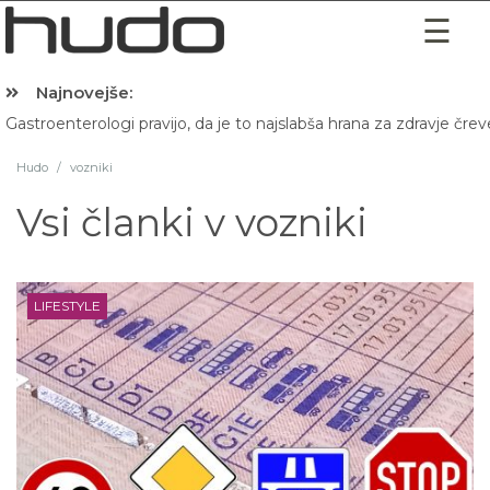
Najnovejše:
Gastroenterologi pravijo, da je to najslabša hrana za zdravje črev
Hibernacijska dieta: Zakaj je pred spanjem dobro pojesti žlico 
Hudo
/
vozniki
Vsi članki v
vozniki
LIFESTYLE