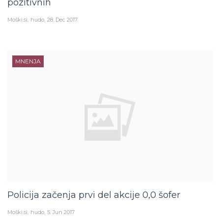
pozitivnih
Moški.si
hudo
28. Dec 2017
MNENJA
Policija začenja prvi del akcije 0,0 šofer
Moški.si
hudo
5. Jun 2017