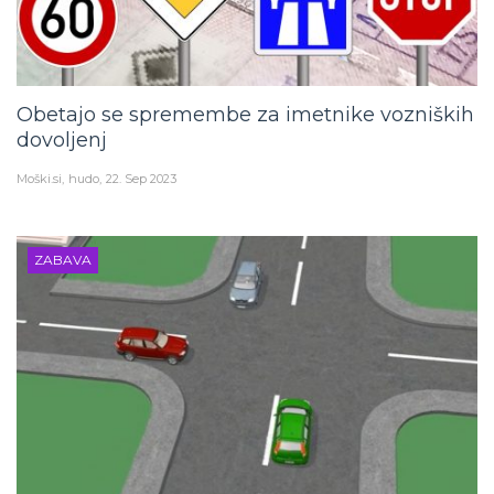
Obetajo se spremembe za imetnike vozniških
dovoljenj
Moški.si
hudo
22. Sep 2023
ZABAVA