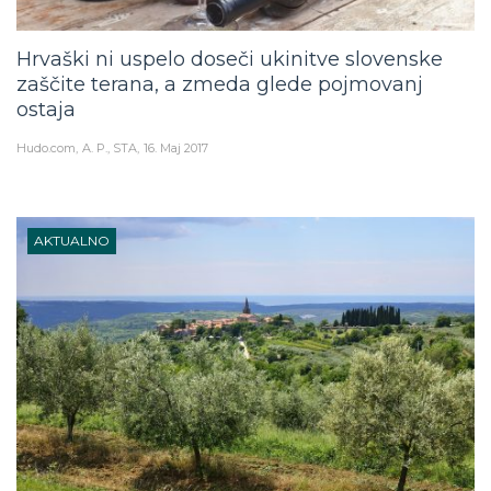
Hrvaški ni uspelo doseči ukinitve slovenske
zaščite terana, a zmeda glede pojmovanj
ostaja
Hudo.com
A. P., STA
16. Maj 2017
AKTUALNO