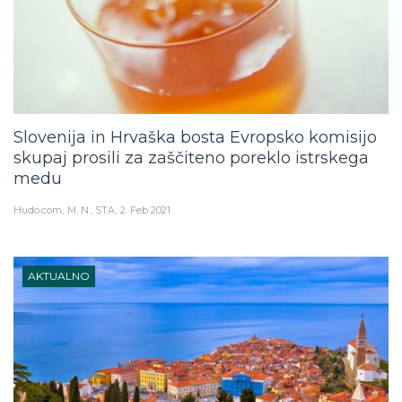
Slovenija in Hrvaška bosta Evropsko komisijo
skupaj prosili za zaščiteno poreklo istrskega
medu
Hudo.com
M. N., STA
2. Feb 2021
AKTUALNO