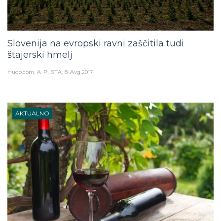
Slovenija na evropski ravni zaščitila tudi
štajerski hmelj
Hudo.com
A. P., STA
8. Avg 2017
AKTUALNO