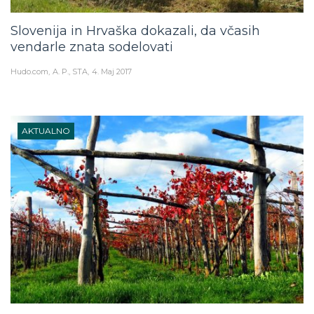
Slovenija in Hrvaška dokazali, da včasih
vendarle znata sodelovati
Hudo.com
A. P., STA
4. Maj 2017
AKTUALNO