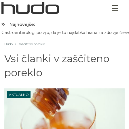
Najnovejše:
Gastroenterologi pravijo, da je to najslabša hrana za zdravje črev
Hibernacijska dieta: Zakaj je pred spanjem dobro pojesti žlico 
Hudo
/
zaščiteno poreklo
Vsi članki v
zaščiteno
poreklo
AKTUALNO