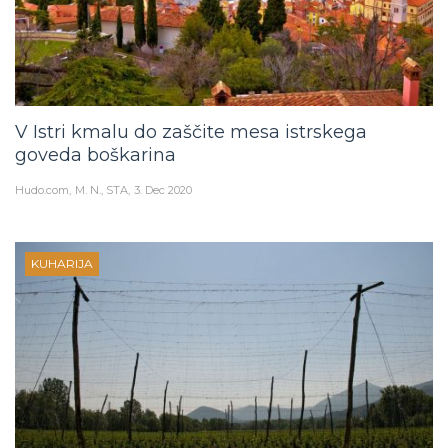
V Istri kmalu do zaščite mesa istrskega
goveda boškarina
Hudo.com
M. N., STA
3. Dec 2020
KUHARIJA