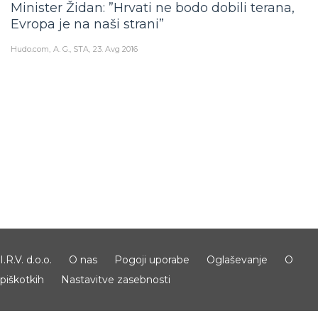
Minister Židan: ”Hrvati ne bodo dobili terana,
Evropa je na naši strani”
Hudo.com
A. G., STA
23. Avg 2016
I.R.V. d.o.o.
O nas
Pogoji uporabe
Oglaševanje
O
piškotkih
Nastavitve zasebnosti