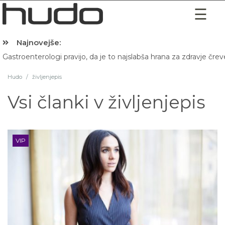
Najnovejše:
Gastroenterologi pravijo, da je to najslabša hrana za zdravje črev
Hibernacijska dieta: Zakaj je pred spanjem dobro pojesti žlico 
Hudo
/
življenjepis
Vsi članki v
življenjepis
VIP