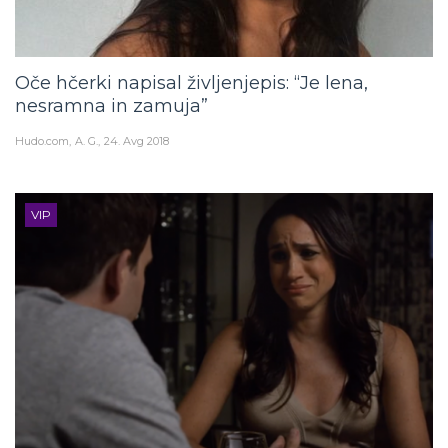
Oče hčerki napisal življenjepis: “Je lena,
nesramna in zamuja”
Hudo.com
A. G.
24. Avg 2018
VIP