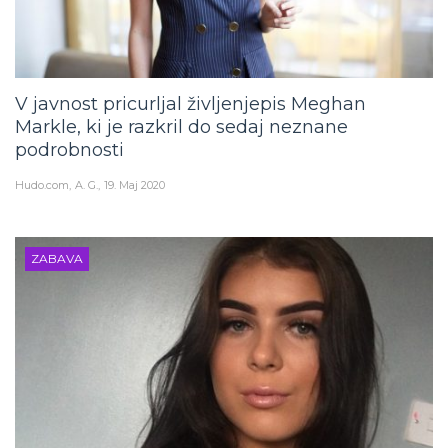
V javnost pricurljal življenjepis Meghan
Markle, ki je razkril do sedaj neznane
podrobnosti
Hudo.com
A. G.
19. Maj 2020
ZABAVA