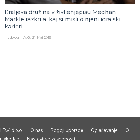
Kraljeva družina v življenjepisu Meghan
Markle razkrila, kaj si misli o njeni igralski
karieri
Hudo.com
A. G.
21. Maj 2018
I.R.V. d.o.o.
O nas
Pogoji uporabe
Oglaševanje
O
piškotkih
Nastavitve zasebnosti