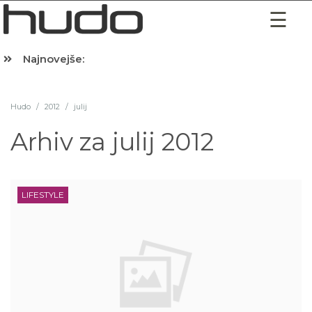
Najnovejše:
Hibernacijska dieta: Zakaj je pred spanjem dobro pojesti žlico 
Hudo
/
2012
/
julij
Arhiv za
julij 2012
LIFESTYLE