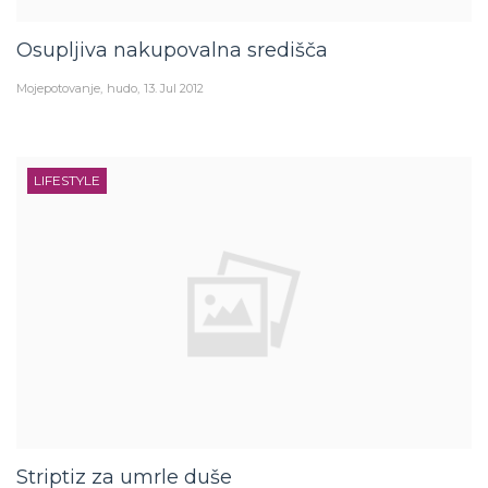
Osupljiva nakupovalna središča
Mojepotovanje
hudo
13. Jul 2012
LIFESTYLE
Striptiz za umrle duše