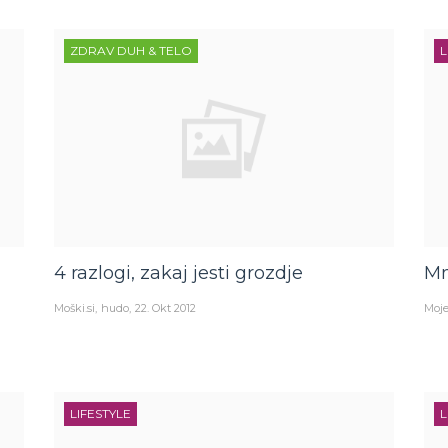
ZDRAV DUH & TELO
L
4 razlogi, zakaj jesti grozdje
Mm
Moški.si
hudo
22. Okt 2012
Moje
LIFESTYLE
L