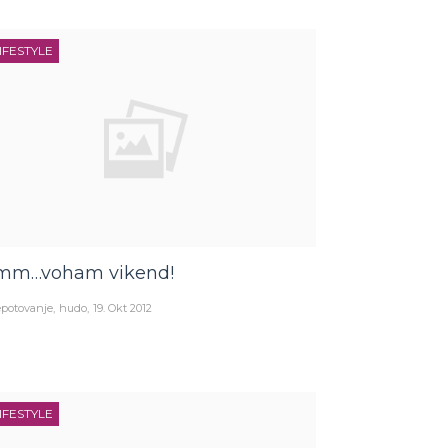
IFESTYLE
m…voham vikend!
potovanje
hudo
19. Okt 2012
IFESTYLE