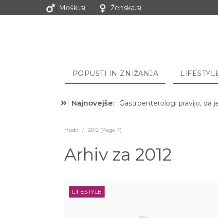
Moški.si
Ženska.si
POPUSTI IN ZNIŽANJA
LIFESTYL
Najnovejše:
Gastroenterologi pravijo, da j
Hibernacijska dieta: Zakaj je
Hudo
/
2012 (Page 7)
Arhiv za
2012
LIFESTYLE