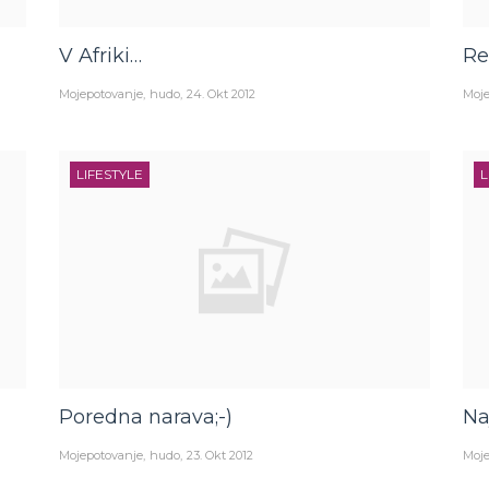
V Afriki…
Re
Mojepotovanje
hudo
24. Okt 2012
Moje
LIFESTYLE
L
Poredna narava;-)
Na
Mojepotovanje
hudo
23. Okt 2012
Moje