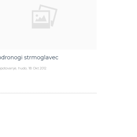
dronogi strmoglavec
potovanje
hudo
18. Okt 2012