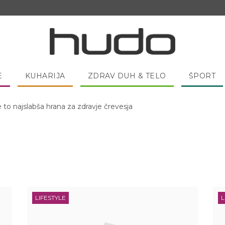
E
KUHARIJA
ZDRAV DUH & TELO
ŠPORT
e to najslabša hrana za zdravje črevesja
 pred spanjem dobro pojesti žlico medu?
LIFESTYLE
L