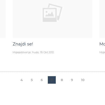
Znajdi se!
Mo
Mojepotovanje
hudo
19. Okt 2012
Moje
4
5
6
7
8
9
10