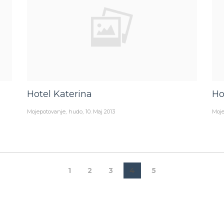
Hotel Katerina
Ho
Mojepotovanje
hudo
10. Maj 2013
Moje
1
2
3
4
5