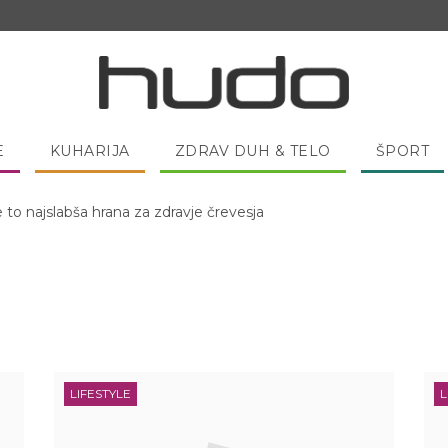
E
KUHARIJA
ZDRAV DUH & TELO
ŠPORT
e to najslabša hrana za zdravje črevesja
 pred spanjem dobro pojesti žlico medu?
LIFESTYLE
L