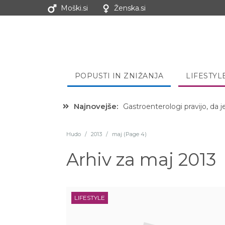
Moški.si
Ženska.si
POPUSTI IN ZNIŽANJA
LIFESTYL
Najnovejše:
Gastroenterologi pravijo, da j
Hibernacijska dieta: Zakaj je
Hudo
/
2013
/
maj (Page 4)
Arhiv za
maj 2013
LIFESTYLE