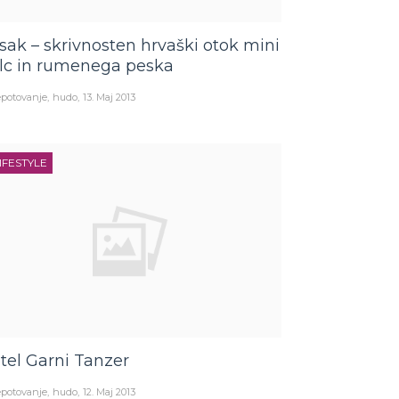
sak – skrivnosten hrvaški otok mini
ilc in rumenega peska
potovanje
hudo
13. Maj 2013
IFESTYLE
tel Garni Tanzer
potovanje
hudo
12. Maj 2013