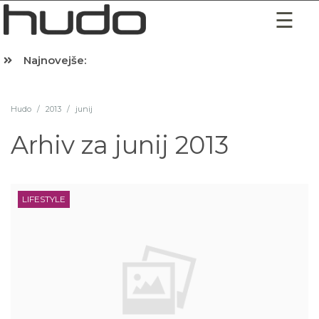
Najnovejše:
Hibernacijska dieta: Zakaj je pred spanjem dobro pojesti žlico 
Hudo
/
2013
/
junij
Arhiv za
junij 2013
LIFESTYLE