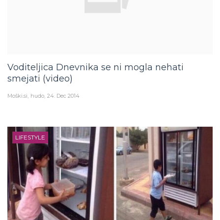
Voditeljica Dnevnika se ni mogla nehati
smejati (video)
Moški.si
hudo
24. Dec 2014
LIFESTYLE