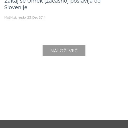
Zakaj se Umek (začasno) poslavlja od
Slovenije
Moški.si
hudo
23. Dec 2014
NALOŽI VEČ