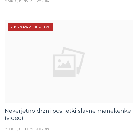
Moški.si
hudo
29. Dec 2014
SEKS & PARTNERSTVO
Neverjetno drzni posnetki slavne manekenke
(video)
Moški.si
hudo
29. Dec 2014