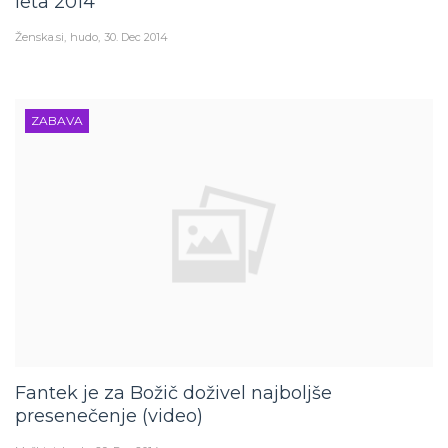
leta 2014
Ženska.si
hudo
30. Dec 2014
ZABAVA
Fantek je za Božič doživel najboljše
presenečenje (video)