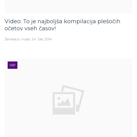
Video: To je najboljša kompilacija plešočih
očetov vseh časov!
Ženska.si
hudo
24. Dec 2014
VIP