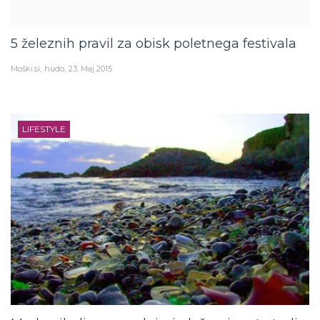
5 železnih pravil za obisk poletnega festivala
Moški.si
hudo
23. Maj 2015
LIFESTYLE
Med najbolj nenavadnimi plažami sveta tudi