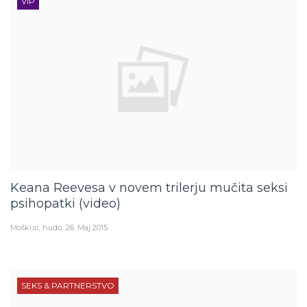
Keana Reevesa v novem trilerju mučita seksi
psihopatki (video)
Moški.si
hudo
26. Maj 2015
SEKS & PARTNERSTVO