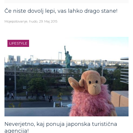
Če niste dovolj lepi, vas lahko drago stane!
Mojepotovanje
hudo
29. Maj 2015
LIFESTYLE
Neverjetno, kaj ponuja japonska turistična
agencija!