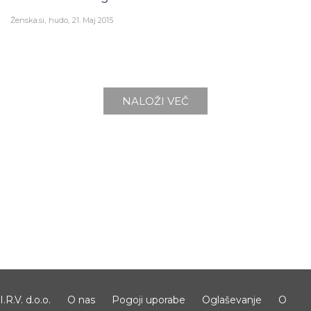
Ženska.si
hudo
21. Maj 2015
NALOŽI VEČ
I.R.V. d.o.o.
O nas
Pogoji uporabe
Oglaševanje
O
piškotkih
Nastavitve zasebnosti