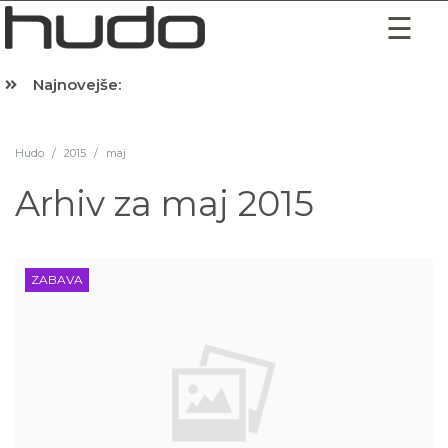
Najnovejše:
Hibernacijska dieta: Zakaj je pred spanjem dobro pojesti žlico 
Hudo
/
2015
/
maj
Arhiv za
maj 2015
ZABAVA