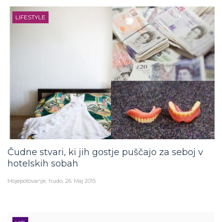
LIFESTYLE
Čudne stvari, ki jih gostje puščajo za seboj v
hotelskih sobah
Mojepotovanje
hudo
26. Maj 2015
VIP