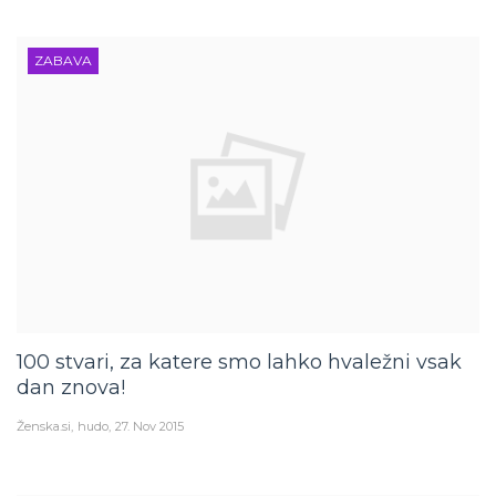
ZABAVA
100 stvari, za katere smo lahko hvaležni vsak
dan znova!
Ženska.si
hudo
27. Nov 2015