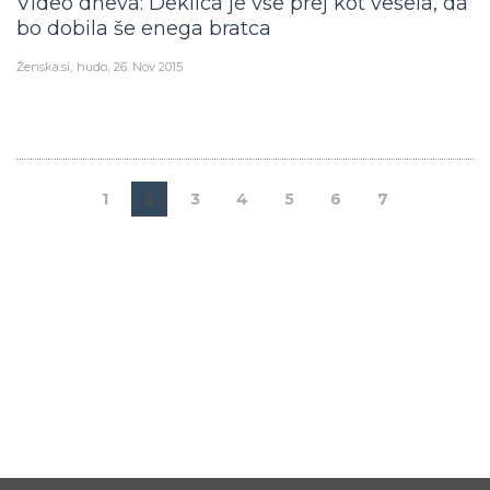
Video dneva: Deklica je vse prej kot vesela, da
bo dobila še enega bratca
Ženska.si
hudo
26. Nov 2015
1
2
3
4
5
6
7