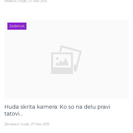
Moški.si
hudo
27. Nov 2015
ZABAVA
Huda skrita kamera: Ko so na delu pravi
tatovi…
Ženska.si
hudo
27. Nov 2015