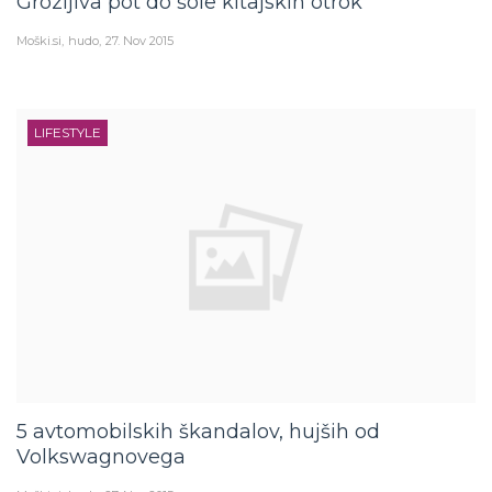
Grozljiva pot do šole kitajskih otrok
Moški.si
hudo
27. Nov 2015
LIFESTYLE
5 avtomobilskih škandalov, hujših od
Volkswagnovega