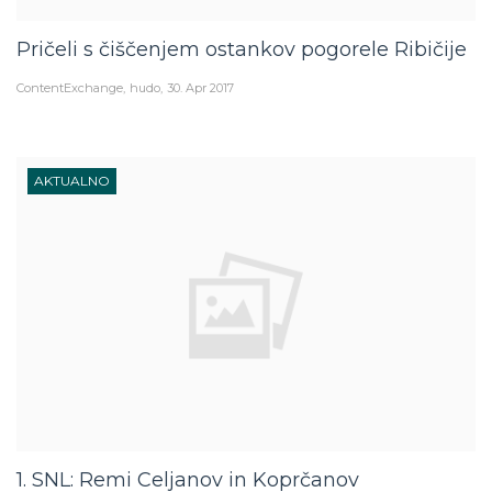
Pričeli s čiščenjem ostankov pogorele Ribičije
ContentExchange
hudo
30. Apr 2017
AKTUALNO
1. SNL: Remi Celjanov in Koprčanov