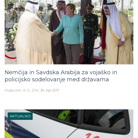
Nemčija in Savdska Arabija za vojaško in
policijsko sodelovanje med državama
Hudo.com
A. G., STA
30. Apr 2017
AKTUALNO