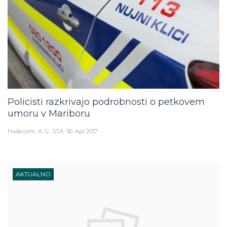
Policisti razkrivajo podrobnosti o petkovem
umoru v Mariboru
Hudo.com
A. G., STA
30. Apr 2017
AKTUALNO