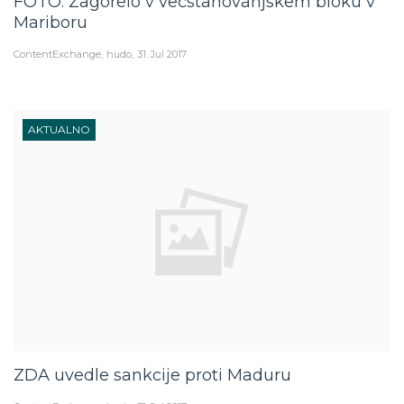
FOTO: Zagorelo v večstanovanjskem bloku v
Mariboru
ContentExchange
hudo
31. Jul 2017
AKTUALNO
ZDA uvedle sankcije proti Maduru