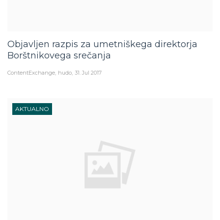
Objavljen razpis za umetniškega direktorja
Borštnikovega srečanja
ContentExchange
hudo
31. Jul 2017
AKTUALNO