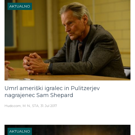
AKTUALNO
Umrl ameriški igralec in Pulitzerjev
nagrajenec Sam Shepard
Hudo.com
M. N., STA
31. Jul 2017
AKTUALNO