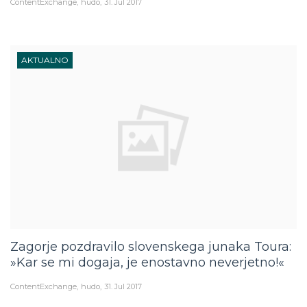
ContentExchange
hudo
31. Jul 2017
AKTUALNO
Zagorje pozdravilo slovenskega junaka Toura:
»Kar se mi dogaja, je enostavno neverjetno!«
ContentExchange
hudo
31. Jul 2017