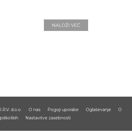
NALOŽI VEČ
I.R.V. d.o.o.
O nas
Pogoji uporabe
Oglaševanje
O
piškotkih
Nastavitve zasebnosti