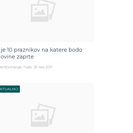
 je 10 praznikov na katere bodo
govine zaprte
tentExchange
hudo
30. Nov 2017
AKTUALNO