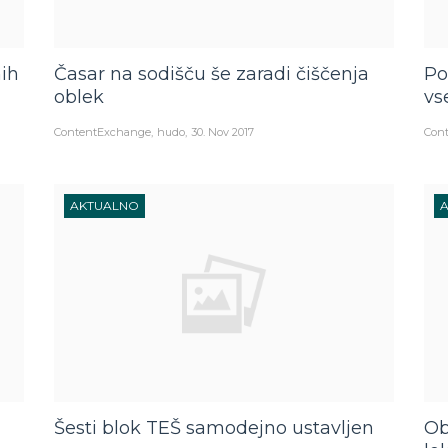
ih
Časar na sodišču še zaradi čiščenja
Po
oblek
vs
ContentExchange
hudo
30. Nov 2017
Con
AKTUALNO
Šesti blok TEŠ samodejno ustavljen
Ob