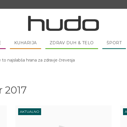
E
KUHARIJA
ZDRAV DUH & TELO
ŠPORT
 pred spanjem dobro pojesti žlico medu?
 2017
AKTUALNO