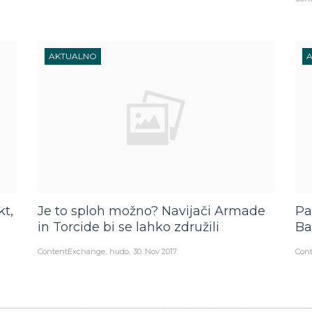
AKTUALNO
kt,
Je to sploh možno? Navijači Armade
Pa
in Torcide bi se lahko združili
Ba
ContentExchange
hudo
30. Nov 2017
Con