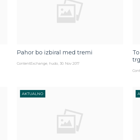
Pahor bo izbiral med tremi
To
tr
ContentExchange
hudo
30. Nov 2017
Con
AKTUALNO