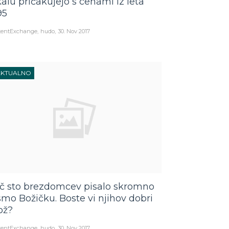
kalu pričakujejo s cenami iz leta
95
tentExchange
hudo
30. Nov 2017
AKTUALNO
č sto brezdomcev pisalo skromno
smo Božičku. Boste vi njihov dobri
ož?
tentExchange
hudo
30. Nov 2017