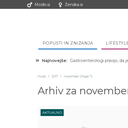
Moški.si
Ženska.si
POPUSTI IN ZNIŽANJA
LIFESTYL
Najnovejše:
Hibernacijska dieta: Zakaj je
Hudo
/
2017
/
november (Page 7)
Arhiv za
november
AKTUALNO