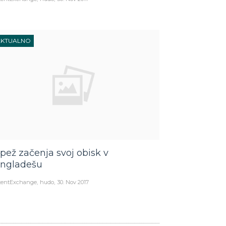
AKTUALNO
pež začenja svoj obisk v
ngladešu
tentExchange
hudo
30. Nov 2017