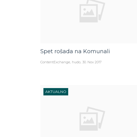
Spet rošada na Komunali
ContentExchange
hudo
30. Nov 2017
AKTUALNO