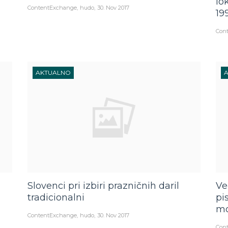
lo
ContentExchange
hudo
30. Nov 2017
19
Con
AKTUALNO
Slovenci pri izbiri prazničnih daril
Ve
tradicionalni
pi
m
ContentExchange
hudo
30. Nov 2017
Con