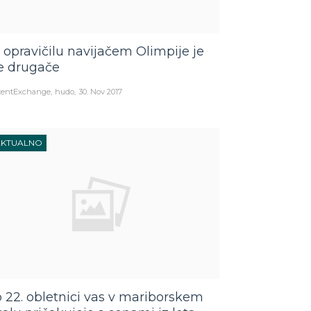
 opravičilu navijačem Olimpije je
e drugače
tentExchange
hudo
30. Nov 2017
AKTUALNO
 22. obletnici vas v mariborskem