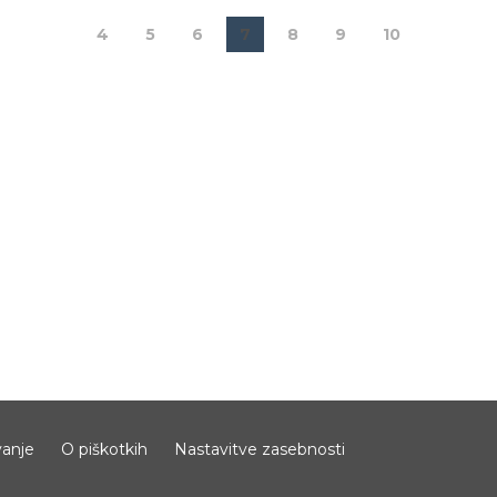
4
5
6
7
8
9
10
anje
O piškotkih
Nastavitve zasebnosti