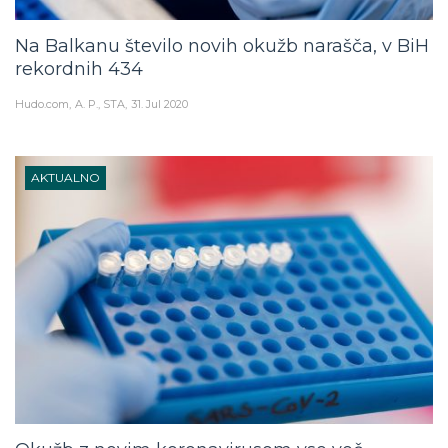
Na Balkanu število novih okužb narašča, v BiH
rekordnih 434
Hudo.com
A. P., STA
31. Jul 2020
AKTUALNO