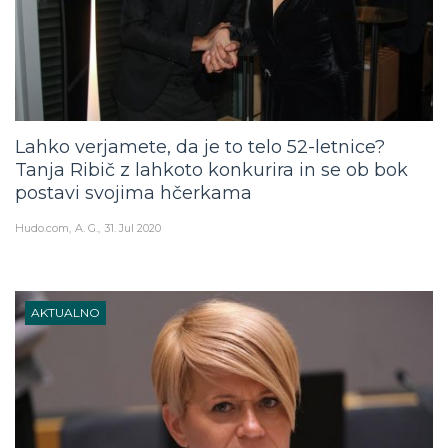
Lahko verjamete, da je to telo 52-letnice?
Tanja Ribič z lahkoto konkurira in se ob bok
postavi svojima hčerkama
Hudo.com
A. G.
31. Jul 2020
AKTUALNO