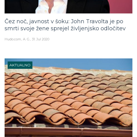
Čez noč, javnost v šoku: John Travolta je po
smrti svoje žene sprejel življenjsko odločitev
Hudo.com
A. G.
31. Jul 2020
AKTUALNO