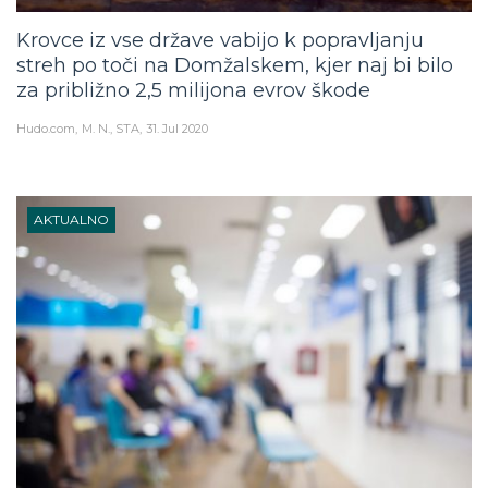
Krovce iz vse države vabijo k popravljanju
streh po toči na Domžalskem, kjer naj bi bilo
za približno 2,5 milijona evrov škode
Hudo.com
M. N., STA
31. Jul 2020
AKTUALNO