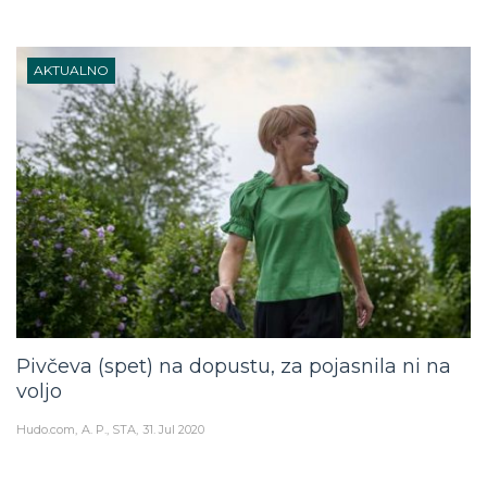
AKTUALNO
Pivčeva (spet) na dopustu, za pojasnila ni na
voljo
Hudo.com
A. P., STA
31. Jul 2020