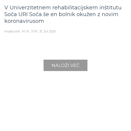
V Univerzitetnem rehabilitacijskem inštitutu
Soča URI Soča še en bolnik okužen z novim
koronavirusom
Hudo.com
M. N., STA
31. Jul 2020
NALOŽI VEČ