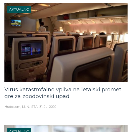
AKTUALNO
Virus katastrofalno vpliva na letalski promet,
gre za zgodovinski upad
Hudo.com
M. N., STA
31. Jul 2020
AKTUALNO