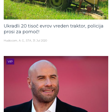
Ukradli 20 tisoč evrov vreden traktor, policija
prosi za pomoč!
Hudo.com
A. G., STA
31. Jul 2020
VIP