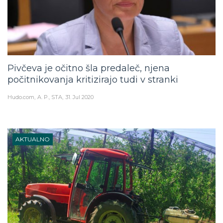
Pivčeva je očitno šla predaleč, njena
počitnikovanja kritizirajo tudi v stranki
Hudo.com
A. P., STA
31. Jul 2020
AKTUALNO