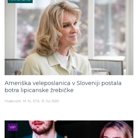
Ameriška veleposlanica v Sloveniji postala
botra lipicanske žrebičke
Hudo.com
M. N., STA
31. Jul 2020
VIP