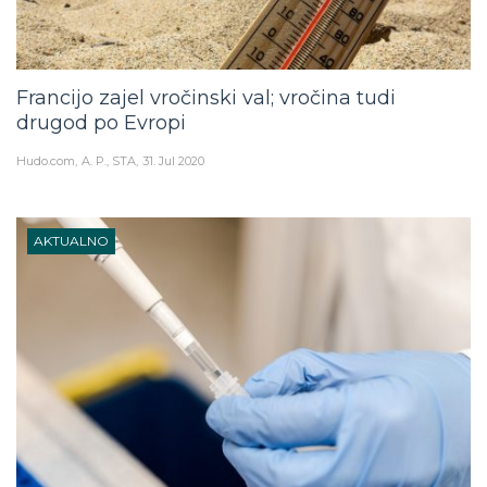
Francijo zajel vročinski val; vročina tudi
drugod po Evropi
Hudo.com
A. P., STA
31. Jul 2020
AKTUALNO