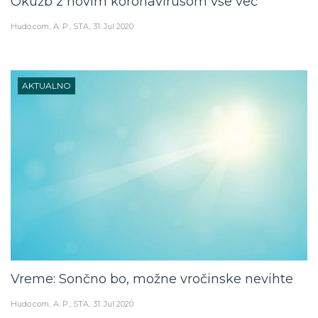
Okužb z novim koronavirusom vse več
Hudo.com
A. P., STA
31. Jul 2020
AKTUALNO
Vreme: Sončno bo, možne vročinske nevihte
Hudo.com
A. P., STA
31. Jul 2020