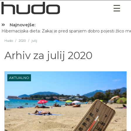
Najnovejše:
Hibernacijska dieta: Zakaj je pred spanjem dobro pojesti žlico 
Hudo
/
2020
/
julij
Arhiv za
julij 2020
AKTUALNO