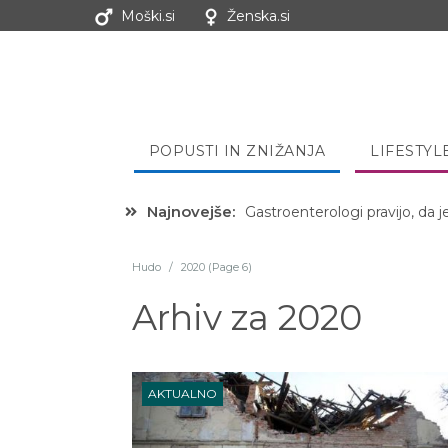
Moški.si
Ženska.si
POPUSTI IN ZNIŽANJA
LIFESTYL
Najnovejše:
Hibernacijska dieta: Zakaj je
Hudo
/
2020 (Page 6)
Arhiv za
2020
AKTUALNO