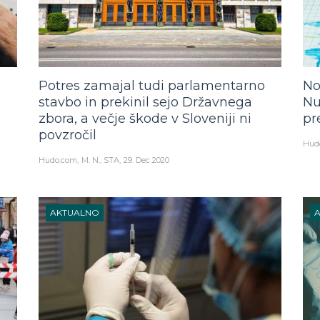
Potres zamajal tudi parlamentarno
No
stavbo in prekinil sejo Državnega
Nu
zbora, a večje škode v Sloveniji ni
pr
povzročil
Hud
Hudo.com
M. N., STA
29. Dec 2020
AKTUALNO