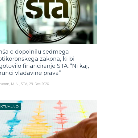
nša o dopolnilu sedmega
otikoronskega zakona, ki bi
gotovilo financiranje STA: “Ni kaj,
hunci vladavine prava”
o.com
M. N., STA
29. Dec 2020
AKTUALNO