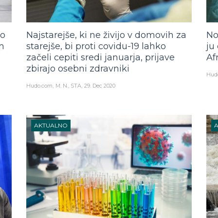
po
Najstarejše, ki ne živijo v domovih za
No
m
starejše, bi proti covidu-19 lahko
ju 
začeli cepiti sredi januarja, prijave
Af
zbirajo osebni zdravniki
Hud
Hudo.com
M. N., STA
29. Dec 2020
AKTUALNO