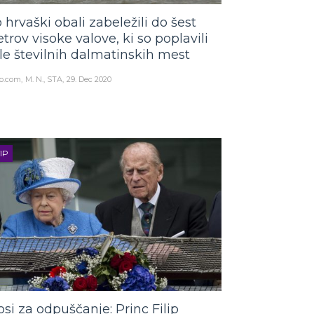
 hrvaški obali zabeležili do šest
trov visoke valove, ki so poplavili
le številnih dalmatinskih mest
o.com
M. N., STA
29. Dec 2020
IP
osi za odpuščanje: Princ Filip