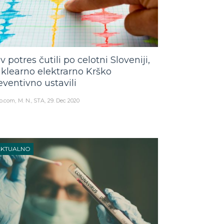
v potres čutili po celotni Sloveniji,
klearno elektrarno Krško
eventivno ustavili
o.com
M. N., STA
29. Dec 2020
AKTUALNO