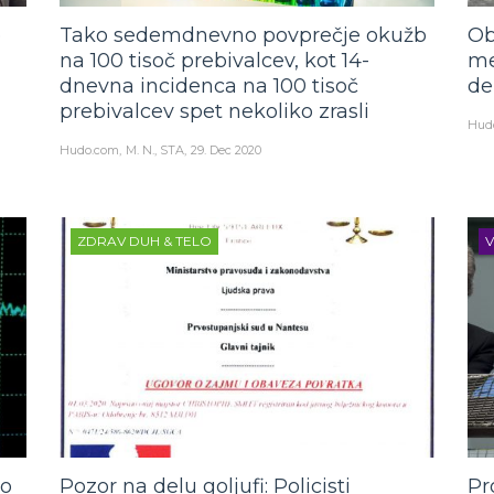
e
Tako sedemdnevno povprečje okužb
Ob
na 100 tisoč prebivalcev, kot 14-
me
dnevna incidenca na 100 tisoč
de
prebivalcev spet nekoliko zrasli
Hud
Hudo.com
M. N., STA
29. Dec 2020
ZDRAV DUH & TELO
V
jo
Pozor na delu goljufi: Policisti
Pr