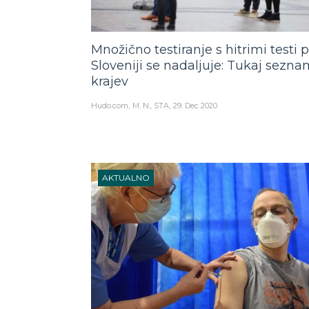
Množično testiranje s hitrimi testi 
Sloveniji se nadaljuje: Tukaj sezna
krajev
Hudo.com
M. N., STA
29. Dec 2020
AKTUALNO