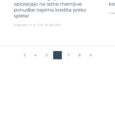
opozarjajo na lažne mamljive
kra
ponudbe najema kredita preko
Hud
spleta!
Hudo.com
M. N., STA
29. Dec 2020
3
4
5
6
7
8
9