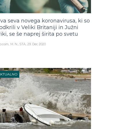
va seva novega koronavirusa, ki so
odkrili v Veliki Britaniji in Južni
riki, se še naprej širita po svetu
o.com
M. N., STA
29. Dec 2020
AKTUALNO