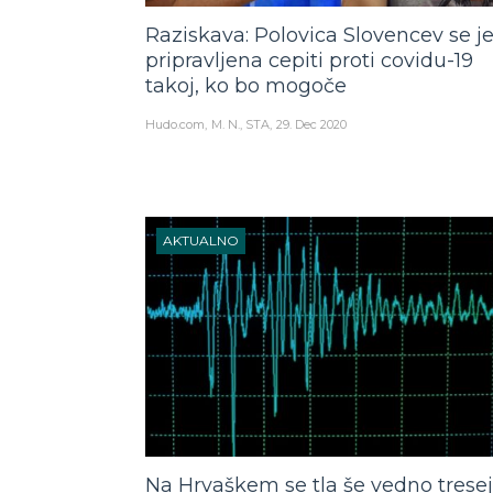
Raziskava: Polovica Slovencev se j
pripravljena cepiti proti covidu-19
takoj, ko bo mogoče
Hudo.com
M. N., STA
29. Dec 2020
AKTUALNO
Na Hrvaškem se tla še vedno trese