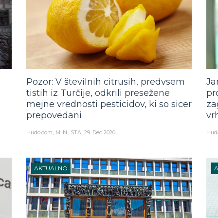
Pozor: V številnih citrusih, predvsem
Ja
tistih iz Turčije, odkrili presežene
pr
mejne vrednosti pesticidov, ki so sicer
za
prepovedani
vr
Hudo.com
M. N., STA
29. Dec 2020
Hud
AKTUALNO