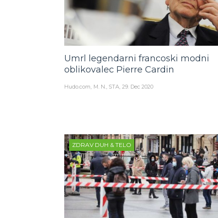
Umrl legendarni francoski modni
oblikovalec Pierre Cardin
Hudo.com
M. N., STA
29. Dec 2020
ZDRAV DUH & TELO