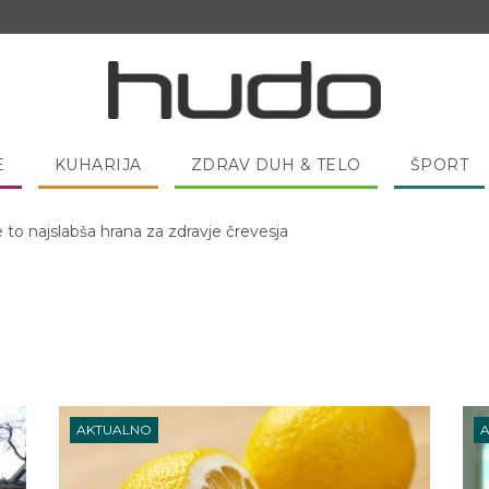
E
KUHARIJA
ZDRAV DUH & TELO
ŠPORT
 pred spanjem dobro pojesti žlico medu?
AKTUALNO