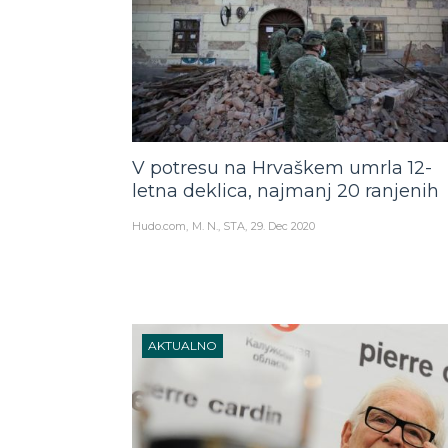
V potresu na Hrvaškem umrla 12-
letna deklica, najmanj 20 ranjenih
Hudo.com
M. N., STA
29. Dec 2020
AKTUALNO