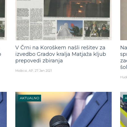
a
V Črni na Koroškem našli rešitev za
Na
b
izvedbo Gradov kralja Matjaža kljub
sp
prepovedi zbiranja
za
šo
Moški.si
AP
27. Jan 2021
Hud
AKTUALNO