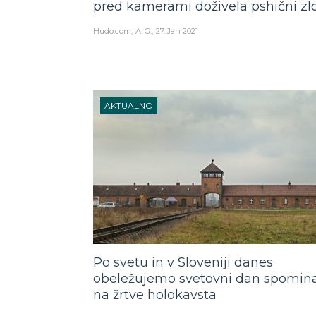
pred kamerami doživela pshični z
Hudo.com
A. G.
27. Jan 2021
AKTUALNO
Po svetu in v Sloveniji danes
obeležujemo svetovni dan spomin
na žrtve holokavsta