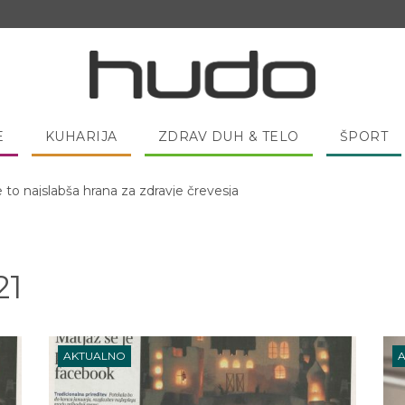
E
KUHARIJA
ZDRAV DUH & TELO
ŠPORT
 pred spanjem dobro pojesti žlico medu?
21
AKTUALNO