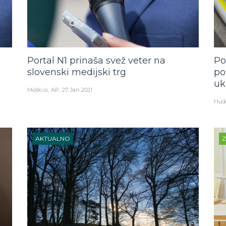
Portal N1 prinaša svež veter na
Po
slovenski medijski trg
po
uk
Moški.si
AP
27. Jan 2021
Hud
AKTUALNO
Z