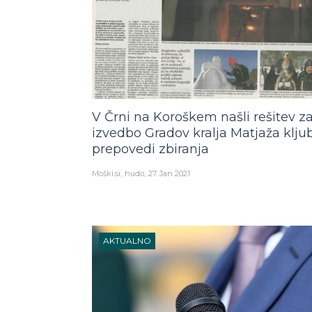
V Črni na Koroškem našli rešitev z
izvedbo Gradov kralja Matjaža klju
prepovedi zbiranja
Moški.si
hudo
27. Jan 2021
AKTUALNO