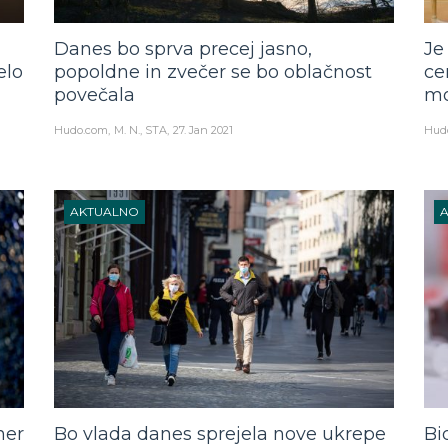
Danes bo sprva precej jasno,
Je
elo
popoldne in zvečer se bo oblačnost
ce
povečala
mo
Hudo.com
M. N., STA
27. Jan 2021
Hud
AKTUALNO
ner
Bo vlada danes sprejela nove ukrepe
Bi