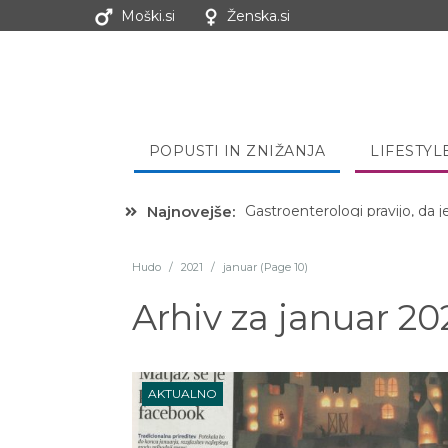
Moški.si
Ženska.si
POPUSTI IN ZNIŽANJA
LIFESTYL
Najnovejše:
Hibernacijska dieta: Zakaj je
Hudo
/
2021
/
januar (Page 10)
Arhiv za
januar 20
AKTUALNO