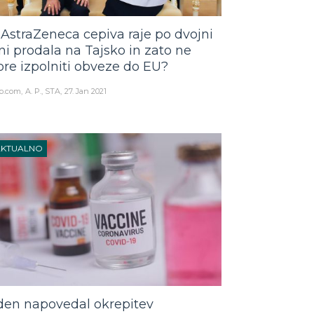
 AstraZeneca cepiva raje po dvojni
ni prodala na Tajsko in zato ne
re izpolniti obveze do EU?
o.com
A. P., STA
27. Jan 2021
AKTUALNO
den napovedal okrepitev