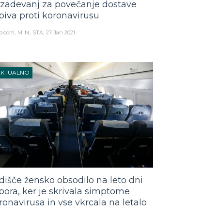
izadevanj za povečanje dostave
piva proti koronavirusu
o.com
M. N., STA
27. Jan 2021
AKTUALNO
dišče žensko obsodilo na leto dni
pora, ker je skrivala simptome
ronavirusa in vse vkrcala na letalo