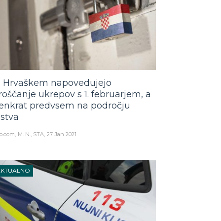
 Hrvaškem napovedujejo
roščanje ukrepov s 1. februarjem, a
enkrat predvsem na področju
lstva
o.com
M. N., STA
27. Jan 2021
AKTUALNO