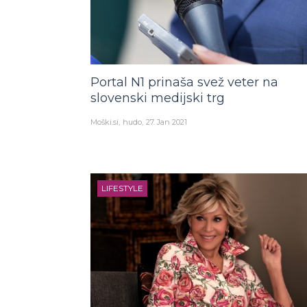
Portal N1 prinaša svež veter na
slovenski medijski trg
Moški.si
hudo
27. Jan 2021
LIFESTYLE