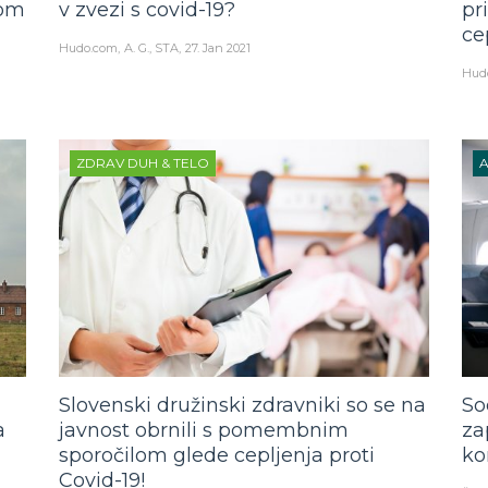
lom
v zvezi s covid-19?
pr
ce
Hudo.com
A. G., STA
27. Jan 2021
Hud
ZDRAV DUH & TELO
Slovenski družinski zdravniki so se na
So
a
javnost obrnili s pomembnim
za
sporočilom glede cepljenja proti
ko
Covid-19!