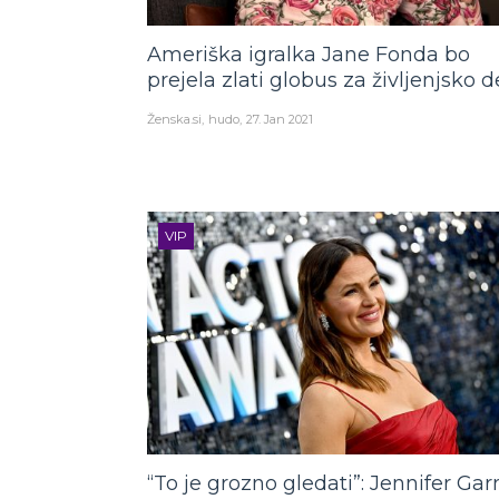
Ameriška igralka Jane Fonda bo
prejela zlati globus za življenjsko d
Ženska.si
hudo
27. Jan 2021
VIP
“To je grozno gledati”: Jennifer Gar