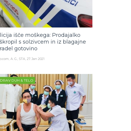
licija išče moškega: Prodajalko
škropil s solzivcem in iz blagajne
radel gotovino
o.com
A. G., STA
27. Jan 2021
DRAV DUH & TELO