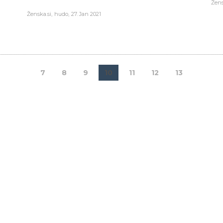
Žens
Ženska.si
hudo
27. Jan 2021
7
8
9
10
11
12
13