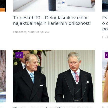
Ta pestrih 10 – Deloglasnikov izbor
Ev
najaktualnejših kariernih priložnosti
o 
po
Hudo.com
hudo
28. Apr 2021
Hud
VIP