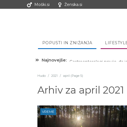
Moški.si
Ženska.si
POPUSTI IN ZNIŽANJA
LIFESTYL
Najnovejše:
Hibernacijska dieta: Zakaj je
Hudo
/
2021
/
april (Page 5)
Arhiv za
april 2021
VREME