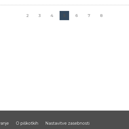
2
3
4
5
6
7
8
anje
O piškotkih
Nastavitve zasebnosti