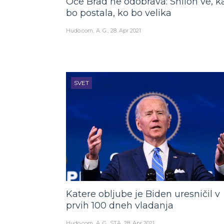
Oče Brad ne odobrava: Shiloh ve, k
bo postala, ko bo velika
Hudo.com
A. G.
28. Apr 2021
SVET
Katere obljube je Biden uresničil v
prvih 100 dneh vladanja
Hudo.com
A. G., STA
28. Apr 2021