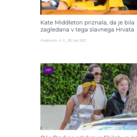
Kate Middleton priznala, da je bila
zagledana v tega slavnega Hrvata
Hudo.com
A. G.
28. Apr 2021
VIP