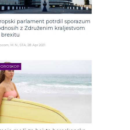
ropski parlament potrdil sporazum
odnosih z Združenim kraljestvom
 brexitu
o.com
M. N., STA
28. Apr 2021
HOROSKOP