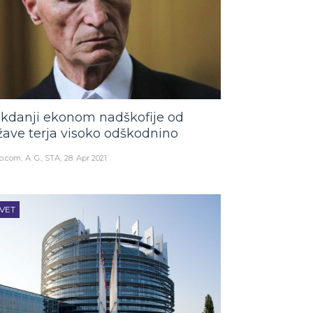
kdanji ekonom nadškofije od
žave terja visoko odškodnino
o.com
A. G., STA
28. Apr 2021
VET