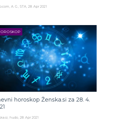
o.com
A. G., STA
28. Apr 2021
HOROSKOP
evni horoskop Ženska.si za 28. 4.
21
ka.si
hudo
28. Apr 2021