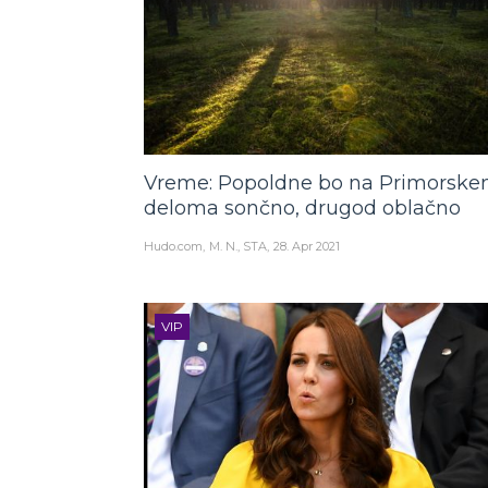
Vreme: Popoldne bo na Primorsk
deloma sončno, drugod oblačno
Hudo.com
M. N., STA
28. Apr 2021
VIP