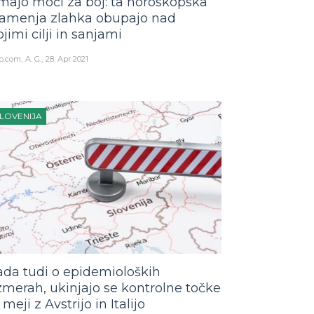
majo moči za boj: ta horoskopska
amenja zlahka obupajo nad
ojimi cilji in sanjami
o.com
A. G.
28. Apr 2021
LOVENIJA
ada tudi o epidemioloških
zmerah, ukinjajo se kontrolne točke
meji z Avstrijo in Italijo