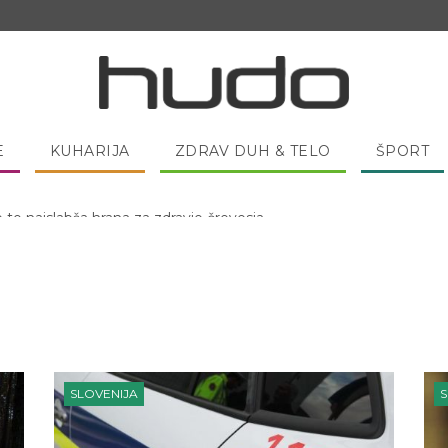
E
KUHARIJA
ZDRAV DUH & TELO
ŠPORT
 pred spanjem dobro pojesti žlico medu?
SLOVENIJA
S