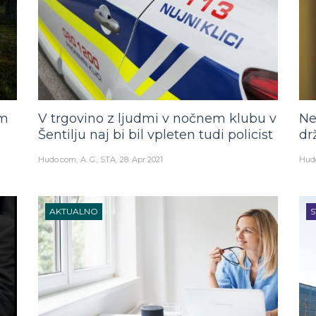
em
V trgovino z ljudmi v nočnem klubu v
Ne
Šentilju naj bi bil vpleten tudi policist
dr
Hudo.com
A. G., STA
28. Apr 2021
Hud
AKTUALNO
S