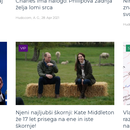
aj
Charles ima nalogo: Philipova zadnja
Ni
želja lomi srca
zn
sv
Hudo.com
A. G.
28. Apr 2021
Hud
VIP
S
Njeni najljubši škornji: Kate Middleton
Vl
že 17 let prisega na ene in iste
ra
škornje!
na 