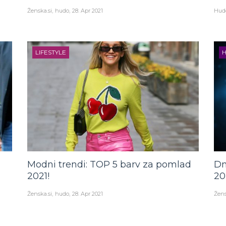
Ženska.si
hudo
28. Apr 2021
Hud
LIFESTYLE
Modni trendi: TOP 5 barv za pomlad
Dn
2021!
20
Ženska.si
hudo
28. Apr 2021
Žens