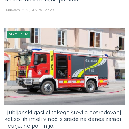
Hudo.com
M. N., STA
30. Sep 2021
SLOVENIJA
Ljubljanski gasilci takega števila posredovanj,
kot so jih imeli v noči s srede na danes zaradi
neurja, ne pomnijo.