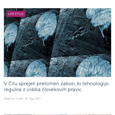
LIFESTYLE
V Čilu sprejeli prelomen zakon, ki tehnologijo
regulira z vidika človekovih pravic
Moški.si
hudo
30. Sep 2021