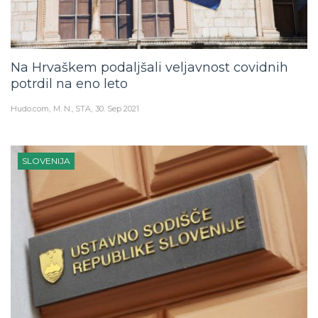
Na Hrvaškem podaljšali veljavnost covidnih
potrdil na eno leto
Hudo.com
M. N., STA
30. Sep 2021
SLOVENIJA