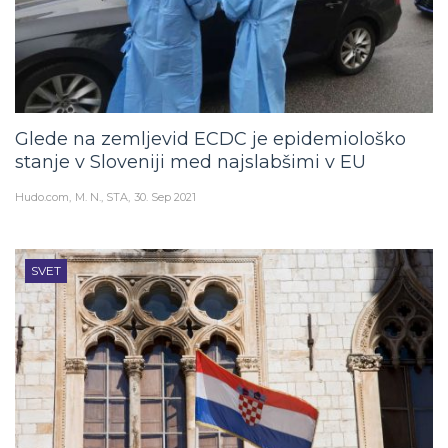
Glede na zemljevid ECDC je epidemiološko
stanje v Sloveniji med najslabšimi v EU
Hudo.com
M. N., STA
30. Sep 2021
SVET