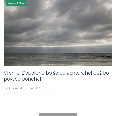
SLOVENIJA
Vreme: Dopoldne bo še oblačno, rahel dež bo
povsod ponehal
Hudo.com
M. N., STA
30. Sep 2021