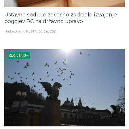
Ustavno sodišče začasno zadržalo izvajanje
pogojev PC za državno upravo
Hudo.com
M. N., STA
30. Sep 2021
SLOVENIJA