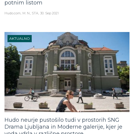
potnim listom
Hudo.com
M. N., STA
30. Sep 2021
AKTUALNO
Hudo neurje pustošilo tudi v prostorih SNG
Drama Ljubljana in Moderne galerije, kjer je
voda vdrla v različne prostore