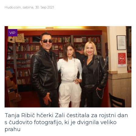
Hudo.com
sabina
30. Sep 2021
VIP
Tanja Ribič hčerki Zali čestitala za rojstni dan
s čudovito fotografijo, ki je dvignila veliko
prahu