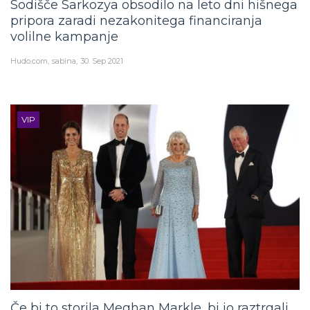
Sodišče Sarkozya obsodilo na leto dni hišnega
pripora zaradi nezakonitega financiranja
volilne kampanje
Hudo.com
sabina
30. Sep 2021
VIP
Če bi to storila Meghan Markle, bi jo raztrgali,