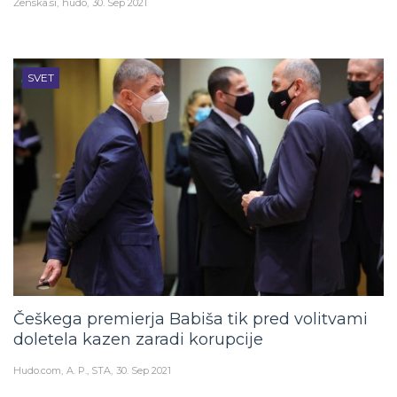
Ženska.si
hudo
30. Sep 2021
SVET
Češkega premierja Babiša tik pred volitvami
doletela kazen zaradi korupcije
Hudo.com
A. P., STA
30. Sep 2021